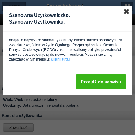
Forum-kulturystyka.pl
← Strona główna
Szanowna Użytkowniczko,
Profil użytkownika fitgirl
Szanowny Użytkowniku,
dbając o najwyższe standardy ochrony Twoich danych osobowych, w
związku z wejściem w życie Ogólnego Rozporządzenia o Ochronie
Danych Osobowych (RODO) zaktualizowaliśmy politykę prywatności
Osobiste
serwisu dostosowując ją do nowych regulacji. Możesz się z nią
zapoznać w tym miejscu:
Kliknij tutaj
Grupa:
Użytkownik
Całość postów:
2
Rejestracja:
Ponad rok temu
Ostatnio:
Ponad rok temu
Przejdź do serwisu
Osobiste
Wiek:
Wiek nie został ustalony
Urodziny:
Data urodzin nie została podana
Kontrola użytkownika
Zawartość