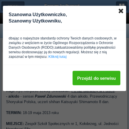
Forum-kulturystyka.pl
← MIECZ i SZTUKA WALKI MIECZEM
Szanowna Użytkowniczko,
Seminarium Jikishin Kage Ryu Kenjutsu i Ai...
Szanowny Użytkowniku,
dbając o najwyższe standardy ochrony Twoich danych osobowych, w
związku z wejściem w życie Ogólnego Rozporządzenia o Ochronie
budo_shawnee
Danych Osobowych (RODO) zaktualizowaliśmy politykę prywatności
Ponad rok temu
serwisu dostosowując ją do nowych regulacji. Możesz się z nią
zapoznać w tym miejscu:
Kliknij tutaj
Kołobrzeski Klub Aikido KAIGAN DOJO ma zaszczyt zaprosić na
Majowe Warsztaty Aikido i Kenjutsu.
PROWADZĄCY:
Przejdź do serwisu
- kenjutsu
- sensei
Kimiyoshi Suzuki
, XVII wielki mistrz Jikishin
Kage Ryu Kenjutsu szkoły Shinbukan.
Po raz pierwszy w Polsce
.
- aikido
- sensei
Paweł Zdunowski
4 dan aikido, Przewodniczący
Shoryukai Polska, uczeń shihan Katsuyuki Shimamoto 8 dan.
TERMIN:
18-19 maja 2013 roku
MIEJSCE:
Zespół Szkół Społecznych nr 1, Kołobrzeg, ul. Jedności