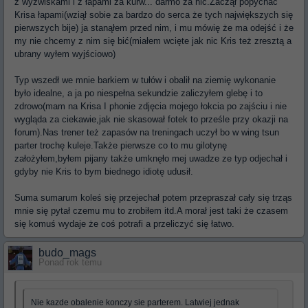
z wyzwiskami i z łapami za kurw... darmo za nic.Zaczął popychać
Krisa łapami(wziął sobie za bardzo do serca że tych największych się
pierwszych bije) ja stanąłem przed nim, i mu mówię że ma odejść i że
my nie chcemy z nim się bić(miałem wcięte jak nic Kris też zresztą a
ubrany wyłem wyjściowo)
Typ wszedł we mnie barkiem w tułów i obalił na ziemię wykonanie
było idealne, a ja po niespełna sekundzie zaliczyłem glebę i to
zdrowo(mam na Krisa I phonie zdjęcia mojego łokcia po zajściu i nie
wygląda za ciekawie,jak nie skasował fotek to prześle przy okazji na
forum).Nas trener też zapasów na treningach uczył bo w wing tsun
parter trochę kuleje.Także pierwsze co to mu gilotynę
założyłem,byłem pijany także umknęło mej uwadze ze typ odjechał i
gdyby nie Kris to bym biednego idiotę udusił.
Suma sumarum koleś się przejechał potem przepraszał cały się trząs
mnie się pytał czemu mu to zrobiłem itd.A morał jest taki że czasem
się komuś wydaje że coś potrafi a przeliczyć się łatwo.
budo_mags
Ponad rok temu
Nie kazde obalenie konczy sie parterem. Latwiej jednak