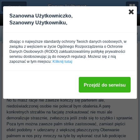
Forum-kulturystyka.pl
← Samoobrona
Szanowna Użytkowniczko,
walka z dwoma a obalenia
Szanowny Użytkowniku,
«
Następny
Poprzedni
»
dbając o najwyższe standardy ochrony Twoich danych osobowych, w
związku z wejściem w życie Ogólnego Rozporządzenia o Ochronie
budo_wing tsun
Danych Osobowych (RODO) zaktualizowaliśmy politykę prywatności
Ponad rok temu
serwisu dostosowując ją do nowych regulacji. Możesz się z nią
zapoznać w tym miejscu:
Kliknij tutaj
Nie kazde obalenie konczy sie parterem. Latwiej jednak wylaczyc
przeciwnika rzutem / podcieciem niz piescia. Jak sami dobrze wiecie
nokauty pierscia nie sa takie czeste, natomiast chwile trwa zanim
obalony dojdzie do siebie i wstanie do dalszej walki.
Przejdź do serwisu
No tu masz racje nie zawsze kończy się parterem ale,
niedoświadczonej osobie nie polecał bym obalenia.A parę
konkretnych strzałów na facjatę znokautować nie musi ale
demoralizuje strasznie, zwłaszcza jeśli zrobi się to szybko i sprawnie.
Poza tym można zawsze palm strike zastosować, zamiast pięści
efekt podobny + uderzamy z większej płaszczyzny.Oberwanie
palmem w nos przy mroczy na tyle by wykonać rzut lub podcięcie