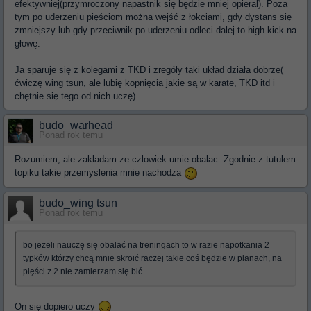
efektywniej(przymroczony napastnik się będzie mniej opieral). Poza
tym po uderzeniu pięściom można wejść z łokciami, gdy dystans się
zmniejszy lub gdy przeciwnik po uderzeniu odleci dalej to high kick na
głowę.
Ja sparuje się z kolegami z TKD i zregóły taki układ działa dobrze(
ćwiczę wing tsun, ale lubię kopnięcia jakie są w karate, TKD itd i
chętnie się tego od nich uczę)
budo_warhead
Ponad rok temu
Rozumiem, ale zakladam ze czlowiek umie obalac. Zgodnie z tutulem
topiku takie przemyslenia mnie nachodza
budo_wing tsun
Ponad rok temu
bo jeżeli nauczę się obalać na treningach to w razie napotkania 2
typków którzy chcą mnie skroić raczej takie coś będzie w planach, na
pięści z 2 nie zamierzam się bić
On się dopiero uczy