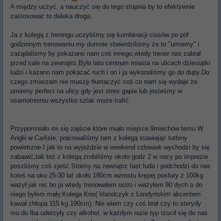
A między uczyć, a nauczyć się do tego stopnia by to efektywnie
zastosować to daleka droga.
Ja z kolegą z treningu uczyliśmy się kombinacji ciosów po pół
godzinnym trenowaniu my dumnie stwierdziliśmy że to "umiemy" i
zażądaliśmy by pokazano nam coś innego,wtedy trener nas zabrał
przed sale na zewnątrz.Było lato centrum miasta na ulicach dziesiątki
ludzi i kazano nam pokazać ruch i on i ja wykonaliśmy go do dupy.Do
czego zmierzam nie muszę tłumaczyć coś co nam się wydaje że
umiemy perfect na ulicy gdy jest stres gapie lub jesteśmy w
osamotnieniu wszystko szlak może trafić.
Przypomniało mi się zajście które miało miejsce 9miechów temu W
Anglii w Carlisle, pracowaliśmy tam z kolegą stawiając turbiny
powietrzne.I jak to na wyjeździe w weekend człowiek wychodzi by się
zabawić,tak też z kolegą zrobiliśmy około godz 2 w nocy po imprezie
poszliśmy coś zjeść.Stoimy na zewnątrz fast fuda i podchodzi do nas
koleś na oko 25-30 lat około 180cm wzrostu krępej postury z 100kg
ważył jak nic bo ja wtedy trenowałem ostro i ważyłem 90 dych a do
niego byłem mały,Kolega Kris( Irlandczyk z Londyńskim akcentem
kawał chłopa 115 kg 190cm). Nie wiem czy coś brał czy to sterydy
mu do łba uderzyły czy alkohol, w każdym razie typ rzucił się do nas