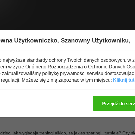
Wyświetl nową zawartość
Spa
owna Użytkowniczko,
Szanowny Użytkowniku,
KIDO
o najwyższe standardy ochrony Twoich danych osobowych, w 
iem w życie Ogólnego Rozporządzenia o Ochronie Danych Os
zaktualizowaliśmy politykę prywatności serwisu dostosowując 
regulacji. Możesz się z nią zapoznać w tym miejscu:
Kliknij tut
Zaloguj się, aby dod
Przejdź do ser
ziec, jak wygladaja treningi aikido, sa jakies sparingi i turnieje? Czy n