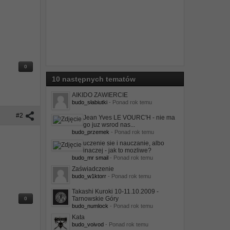
0
10 następnych tematów
AIKIDO ZAWIERCIE
budo_słabiutki
- Ponad rok temu
#2
Jean Yves LE VOURC'H - nie ma
go juz wsrod nas...
budo_przemek
- Ponad rok temu
uczenie sie i nauczanie, albo
inaczej - jak to mozliwe?
budo_mr smail
- Ponad rok temu
Zaświadczenie
budo_w1ktorr
- Ponad rok temu
Takashi Kuroki 10-11.10.2009 -
Tarnowskie Góry
0
budo_numlock
- Ponad rok temu
Kata
budo_voivod
- Ponad rok temu