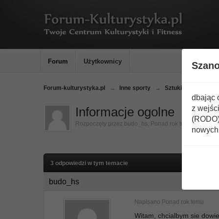
Forum
Użytkownicy
Szan
Forum-kulturystyka.pl
→
Inne sporty
→
Sztuki walki
→
AI
dbając 
z wejśc
Informacje ogolne
(RODO) 
Rozpoczęty przez
budo_hs
,
Ponad rok temu
nowych 
3 odpowiedzi w tym temacie
budo_hs
Napisano
Ponad rok temu
Witam, chcialbym sie dowied