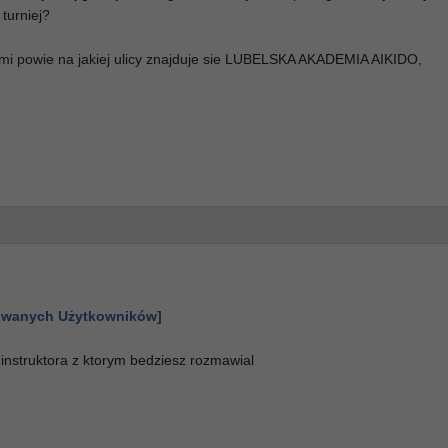
 turniej?
h mi powie na jakiej ulicy znajduje sie LUBELSKA AKADEMIA AIKIDO,
gowanych Użytkowników]
 instruktora z ktorym bedziesz rozmawial