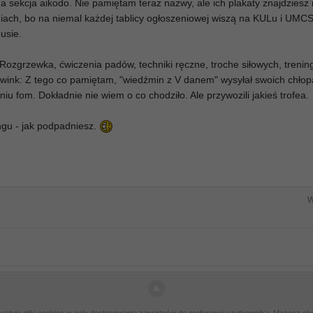
na sekcja aikodo. Nie pamiętam teraz nazwy, ale ich plakaty znajdziesz
lniach, bo na niemal każdej tablicy ogłoszeniowej wiszą na KULu i UMCSi
usie.
 Rozgrzewka, ćwiczenia padów, techniki ręczne, troche siłowych, trening
:wink: Z tego co pamiętam, "wiedźmin z V danem" wysyłał swoich chło
u fom. Dokładnie nie wiem o co chodziło. Ale przywozili jakieś trofea.
ingu - jak podpadniesz.
W