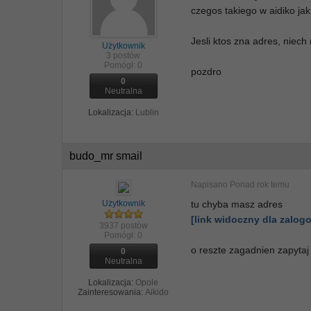
czegos takiego w aidiko jak
Jesli ktos zna adres, niec
Użytkownik
3 postów
Pomógł:
0
pozdro
0
Neutralna
Lokalizacja:
Lublin
budo_mr smail
Napisano
Ponad rok temu
Użytkownik
tu chyba masz adres
[link widoczny dla zalo
3937 postów
Pomógł:
0
o reszte zagadnien zapytaj
0
Neutralna
Lokalizacja:
Opole
Zainteresowania:
Aikido