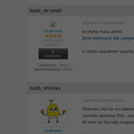
budo_mr smail
Napisano
Ponad rok temu
Użytkownik
tu chyba masz adres
[link widoczny dla zalo
3937 postów
Pomógł:
0
o reszte zagadnien zapytaj
0
Neutralna
Lokalizacja:
Opole
Zainteresowania:
Aikido
budo_shouryu
Napisano
Ponad rok temu
Obecnie LAA nie ma własneg
ośrodek sportowy KUL, sal
W linku od Samaila znajdzi
Użytkownik