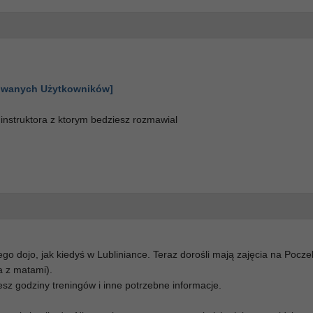
gowanych Użytkowników]
 instruktora z ktorym bedziesz rozmawial
o dojo, jak kiedyś w Lubliniance. Teraz dorośli mają zajęcia na Pocze
a z matami).
esz godziny treningów i inne potrzebne informacje.