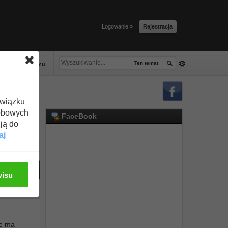
Logowanie »
Rejestracja
lacze tłuszczu
Ten temat
związku
obowych
FaceBook
ją do
aj
ać odpowiedź
wisu
#1
ie ma