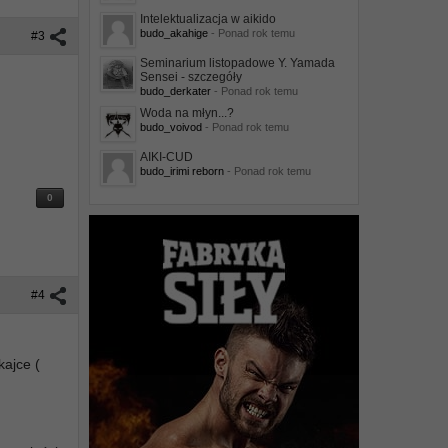
Intelektualizacja w aikido
budo_akahige
- Ponad rok temu
#3
Seminarium listopadowe Y. Yamada
Sensei - szczegóły
budo_derkater
- Ponad rok temu
Woda na młyn...?
budo_voivod
- Ponad rok temu
AIKI-CUD
budo_irimi reborn
- Ponad rok temu
0
#4
kajce (