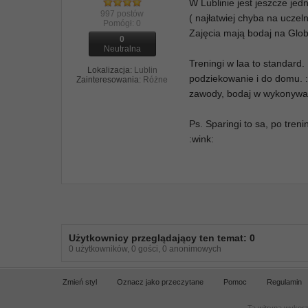
W Lublinie jest jeszcze jed
997 postów
( najłatwiej chyba na ucze
Pomógł:
0
Zajęcia mają bodaj na Glob
0
Neutralna
Treningi w laa to standard.
Lokalizacja:
Lublin
podziekowanie i do domu. 
Zainteresowania:
Różne
zawody, bodaj w wykonywani
Ps. Sparingi to sa, po tren
:wink:
Użytkownicy przeglądający ten temat: 0
0 użytkowników, 0 gości, 0 anonimowych