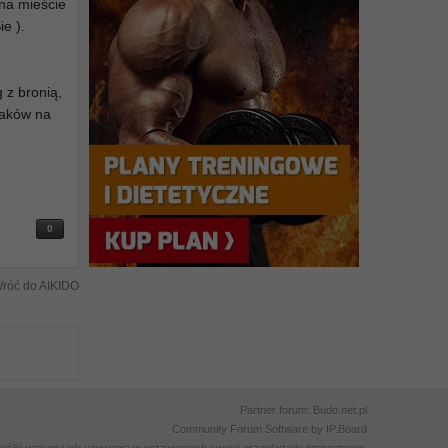
 na mieście
e ).
 z bronią,
paków na
0
róć do AIKIDO