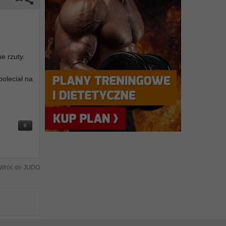
e rzuty.
poleciał na
0
Wróć do JUDO