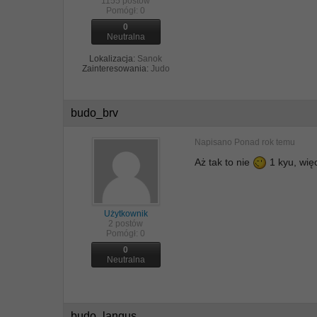
1155 postów
Pomógł:
0
0
Neutralna
Lokalizacja:
Sanok
Zainteresowania:
Judo
budo_brv
Napisano
Ponad rok temu
Aż tak to nie
1 kyu, wię
Użytkownik
2 postów
Pomógł:
0
0
Neutralna
budo_langus