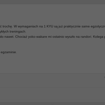
yć trochę. W wymaganiach na 1 KYU są już praktycznie same egzotyczn
ykłych treningach.
kido nawet. Chociaż yoko-wakare mi ostatnio wyszło na randori. Kolega 
 egzaminie.