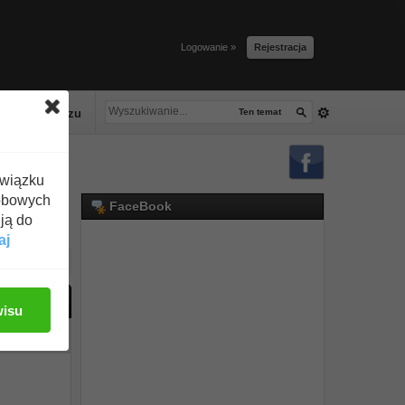
Logowanie »
Rejestracja
lacze tłuszczu
Ten temat
związku
obowych
FaceBook
ją do
aj
ać odpowiedź
wisu
#1