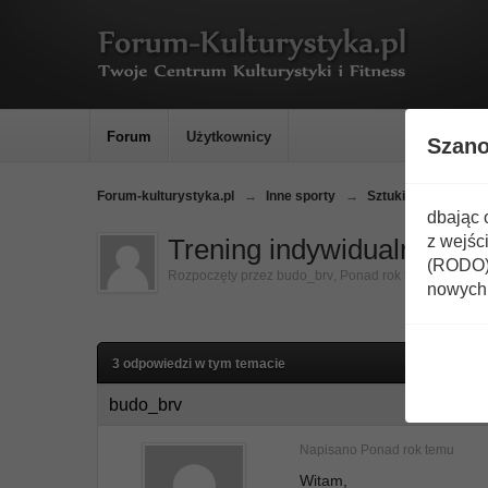
Forum
Użytkownicy
Szan
Forum-kulturystyka.pl
→
Inne sporty
→
Sztuki walki
→
J
dbając 
z wejśc
Trening indywidualny - p
(RODO) 
Rozpoczęty przez
budo_brv
,
Ponad rok temu
nowych 
3 odpowiedzi w tym temacie
budo_brv
Napisano
Ponad rok temu
Witam,