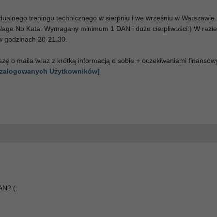
dualnego treningu technicznego w sierpniu i we wrześniu w Warszawie.
 Nage No Kata. Wymagany minimum 1 DAN i dużo cierpliwości:) W razie
w godzinach 20-21.30.
zę o maila wraz z krótką informacją o sobie + oczekiwaniami finansow
a zalogowanych Użytkowników]
AN? (: