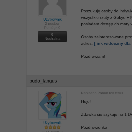
Poszukuję osoby do indywi
wszystkie rzuty z Gokyo +
Użytkownik
2 postów
posiadam dostęp do maty 
Pomógł:
0
0
Osoby zainteresowane pros
Neutralna
adres:
[link widoczny dl
Pozdrawiam!
budo_langus
Napisano
Ponad rok temu
Hejo!
Zdawka się szykuje na 1 D
Użytkownik
Pozdrowionka