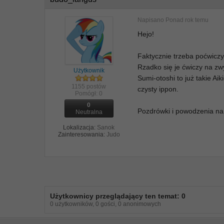
Napisano
Ponad rok temu
Hejo!
Faktycznie trzeba poćwicz
Rzadko się je ćwiczy na zw
Użytkownik
Sumi-otoshi to już takie Ai
1155 postów
czysty ippon.
Pomógł:
0
0
Pozdrówki i powodzenia na
Neutralna
Lokalizacja:
Sanok
Zainteresowania:
Judo
Użytkownicy przeglądający ten temat: 0
0 użytkowników, 0 gości, 0 anonimowych