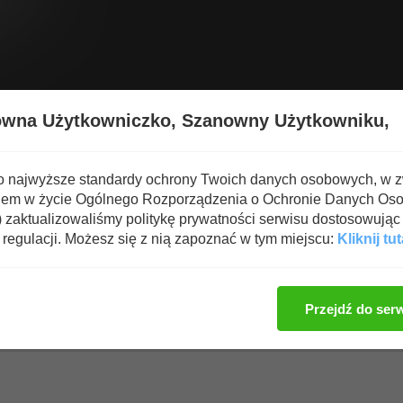
Wyświetl nową zawartość
Spa
owna Użytkowniczko,
Szanowny Użytkowniku,
UDO
o najwyższe standardy ochrony Twoich danych osobowych, w 
iem w życie Ogólnego Rozporządzenia o Ochronie Danych Os
oszukiwany
zaktualizowaliśmy politykę prywatności serwisu dostosowując 
regulacji. Możesz się z nią zapoznać w tym miejscu:
Kliknij tut
Zaloguj się, aby dod
Przejdź do ser