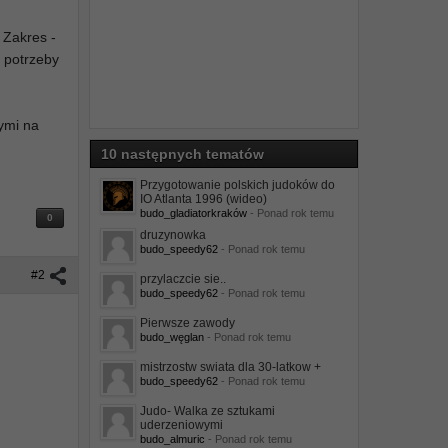
 Zakres -
 potrzeby
ymi na
10 następnych tematów
Przygotowanie polskich judoków do
IO Atlanta 1996 (wideo)
budo_gladiatorkraków
- Ponad rok temu
0
druzynowka
budo_speedy62
- Ponad rok temu
#2
przylaczcie sie..
budo_speedy62
- Ponad rok temu
Pierwsze zawody
budo_węglan
- Ponad rok temu
mistrzostw swiata dla 30-latkow +
budo_speedy62
- Ponad rok temu
Judo- Walka ze sztukami
uderzeniowymi
budo_almuric
- Ponad rok temu