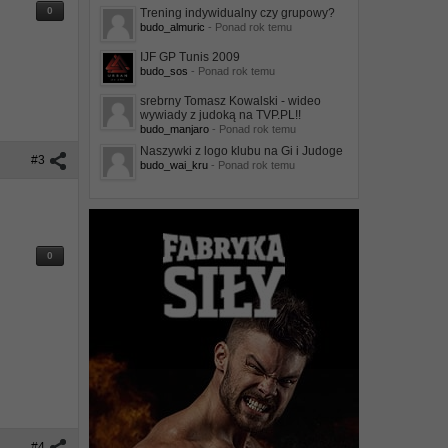
0
Trening indywidualny czy grupowy?
budo_almuric
- Ponad rok temu
IJF GP Tunis 2009
budo_sos
- Ponad rok temu
srebrny Tomasz Kowalski - wideo
wywiady z judoką na TVP.PL!!
budo_manjaro
- Ponad rok temu
Naszywki z logo klubu na Gi i Judoge
#3
budo_wai_kru
- Ponad rok temu
0
#4