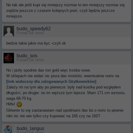
No tak ale jeśli kupi się mniejszy rozmiar to ten mniejszy rozmiar się
zejdzie jeszcze z czasem kolejnych prań, czyli będzie jeszcze
mniejsze.
budo_speedy62
Ponad rok temu
bedzie takie jakie ma byc -czyli ok
budo_sos
Ponad rok temu
No i pizły spodnie dax tori gold więc trzeba nowe.
W sklepach nie widać nic poza dax moskito, ewentualnie noris na
[link widoczny dla zalogowanych Użytkowników]
Zależy mi na tym aby po pierwsze: były nad kostkę pod względem
długości, po drugie: no im węższe tym lepsze. Mam 171 cm wzrostu,
waga 68-70 kg.
Hilfe!
Głównie to się zastanawiam nad spodniami dax bo o noris to pewnie
nikt nic nie wie tylko czy kupować na 165 czy na 160?
budo_langus
Ponad rok temu