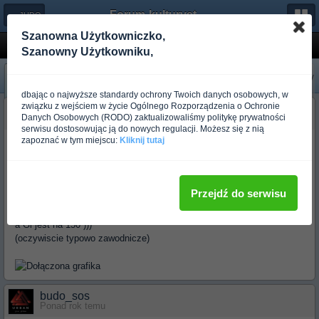
Forum-kulturystyka.pl
← JUDO
Szanowna Użytkowniczko,
Gdzie mozna kupic spodnie do gi?
Szanowny Użytkowniku,
«
Następny
Poprzedni
»
dbając o najwyższe standardy ochrony Twoich danych osobowych, w
związku z wejściem w życie Ogólnego Rozporządzenia o Ochronie
budo_speedy62
Danych Osobowych (RODO) zaktualizowaliśmy politykę prywatności
Ponad rok temu
serwisu dostosowując ją do nowych regulacji. Możesz się z nią
zapoznać w tym miejscu:
Kliknij tutaj
dokladnie tak-czyli wzrost np 180cm -kupujemy na 170
-ale jak komus podpowiadam to pytam rowniez o -wage,ile i jak
trenuje (czyli jak dlugo i jak intesywnie ),upodobania -czy lubi Gi
miekie czy "zbrojowate ",czy to ma byc Gi zawodnicze i na zawody
Przejdź do serwisu
itd itp
poprosze langusa to wrzuci zdjecie Dax moskito-wzrost osoby 172cm
a Gi jest na 150 )))
(oczywiscie typowo zawodnicze)
budo_sos
Ponad rok temu