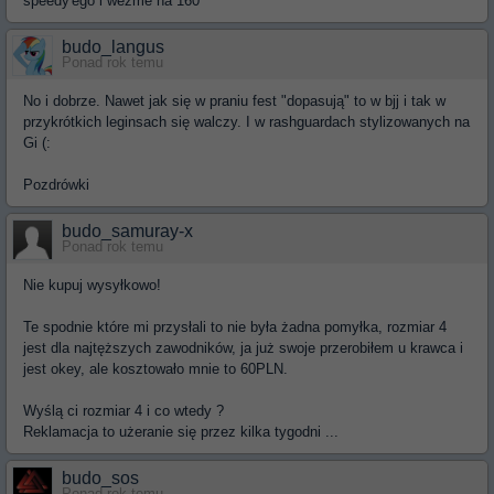
speedy'ego i wezme na 160
budo_langus
Ponad rok temu
No i dobrze. Nawet jak się w praniu fest "dopasują" to w bjj i tak w
przykrótkich leginsach się walczy. I w rashguardach stylizowanych na
Gi (:
Pozdrówki
budo_samuray-x
Ponad rok temu
Nie kupuj wysyłkowo!
Te spodnie które mi przysłali to nie była żadna pomyłka, rozmiar 4
jest dla najtęższych zawodników, ja już swoje przerobiłem u krawca i
jest okey, ale kosztowało mnie to 60PLN.
Wyślą ci rozmiar 4 i co wtedy ?
Reklamacja to użeranie się przez kilka tygodni ...
budo_sos
Ponad rok temu