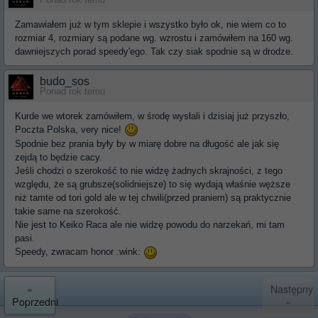
Zamawiałem już w tym sklepie i wszystko było ok, nie wiem co to
rozmiar 4, rozmiary są podane wg. wzrostu i zamówiłem na 160 wg.
dawniejszych porad speedy'ego. Tak czy siak spodnie są w drodze.
budo_sos
Ponad rok temu
Kurde we wtorek zamówiłem, w środę wysłali i dzisiaj już przyszło,
Poczta Polska, very nice!
Spodnie bez prania były by w miarę dobre na długość ale jak się
zejdą to będzie cacy.
Jeśli chodzi o szerokość to nie widzę żadnych skrajności, z tego
względu, że są grubsze(solidniejsze) to się wydają właśnie węższe
niż tamte od tori gold ale w tej chwili(przed praniem) są praktycznie
takie same na szerokość.
Nie jest to Keiko Raca ale nie widzę powodu do narzekań, mi tam
pasi.
Speedy, zwracam honor :wink:
«
Następny
Poprzedni
»