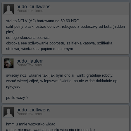
budo_ciulkwens
Ponad rok temu
stal to NCLV (A2) hartowana na 59-60 HRC
szlif pelny plaski ostrze convex, rekojesc z podeszwy od buta (hidden
pins)
do tego skorzana pochwa
obrobka eee szliwowanie poprostu, szlifierka katowa, szlifierka
stolowa, wiertarka z papierem sciernym
budo_lauferr
Ponad rok temu
świetny nóż, właśnie taki jak bym chciał :wink: gratuluje roboty.
wrzuć więcej zdjęć, w lepszym świetle, bo nie widać dokładnie np
rękojeści.
ps ile waży ?
budo_ciulkwens
Ponad rok temu
hmm u mnie wszystko widac
a i tak nie mam wagi ani apartu wiec nic nie poradze