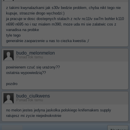
z takimi kwynalazkami jak s30v bedzie problem, chyba nikt tego nie
kupuje, strasznie drogo wychodzi:)
ja pracuje w dosc dostepnych stalach z nclv nc11lv sw7m bohler k110
n690 n695 no i raz mialem m390, moze uda mi sie zalatwic cos z
vanadisa na probke
tyle tego
generalnie zaoparzenie u nas to ciezka kwestia ;/
budo_melonmelon
Ponad rok temu
powinienem czuć się urażony??
ostatnia wypowiedzią??
pozdro
budo_ciulkwens
Ponad rok temu
no melon jestes jedyna jaskolka polskiego knifemakers supply
ratujesz mi zycie niejednokrotnie