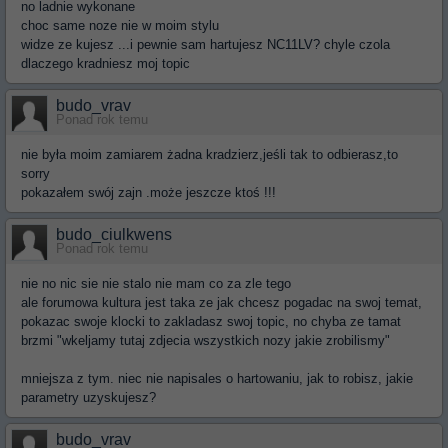
no ladnie wykonane
choc same noze nie w moim stylu
widze ze kujesz ...i pewnie sam hartujesz NC11LV? chyle czola
dlaczego kradniesz moj topic
budo_vrav
Ponad rok temu
nie była moim zamiarem żadna kradzierz,jeśli tak to odbierasz,to
sorry
pokazałem swój zajn .może jeszcze ktoś !!!
budo_ciulkwens
Ponad rok temu
nie no nic sie nie stalo nie mam co za zle tego
ale forumowa kultura jest taka ze jak chcesz pogadac na swoj temat,
pokazac swoje klocki to zakladasz swoj topic, no chyba ze tamat
brzmi "wkeljamy tutaj zdjecia wszystkich nozy jakie zrobilismy"
mniejsza z tym. niec nie napisales o hartowaniu, jak to robisz, jakie
parametry uzyskujesz?
budo_vrav