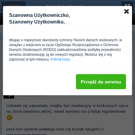
Forum-kulturystyka.pl
← MASTERS Of STEEL
Szanowna Użytkowniczko,
trzeba rozruszac to forum ....tak z sent...
Szanowny Użytkowniku,
«
Następny
Poprzedni
»
dbając o najwyższe standardy ochrony Twoich danych osobowych, w
związku z wejściem w życie Ogólnego Rozporządzenia o Ochronie
budo_ciulkwens
Danych Osobowych (RODO) zaktualizowaliśmy politykę prywatności
Ponad rok temu
serwisu dostosowując ją do nowych regulacji. Możesz się z nią
zapoznać w tym miejscu:
Kliknij tutaj
jak wam sie podoba?
moj kolega wlasnie odebral go dla mnie z hartowni
25cm ostrza, 12cm rekojesci, okolo 5,5mm grubosci
Przejdź do serwisu
budo_schtruntz
Ponad rok temu
ciekawie się zapowiada, mógłby być rewelacyjny w konkursach cięcia
na zlocie (wiadomo jakim), nawet wymiary ma (chyba) regulaminowe
poza tym wybitnie podobuje mnie się kształt rękojeści z
rozszerzonym końcem