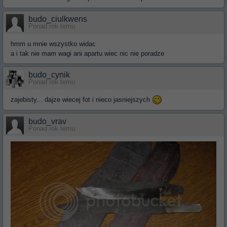
budo_ciulkwens
Ponad rok temu
hmm u mnie wszystko widac
a i tak nie mam wagi ani apartu wiec nic nie poradze
budo_cynik
Ponad rok temu
zajebisty... dajze wiecej fot i nieco jasniejszych
budo_vrav
Ponad rok temu