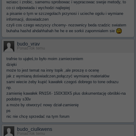
wziasc i zrobic, samemu sprobowac i wypracowac swoje metody, to
co ci odpowiada i wychodzi najlepiej
a pisanie o tym w szczegolach przynosi i ucieche ogolu i wymiane
informacji, doswiadczen
czyli cos czego wszyscy chcemy- nozownicy beda rzadzic swiatem
buhaha hashd ahdahhahah he he e ee sorkii zapomnialem sie
budo_vrav
Ponad rok temu
trafnie to ująłeś,to było moim zamierzeniem
dzięki
może to jest temat na inny topik ,ale proszę o ocenę
jak z wymianą doświadczen,połączyć wymianę materiałów
sami wiecie żeby kupić kawałek czegoś dobrego to tone odrazu
np.
zamienię kawałek RN15X- 150X30X5 plus dokumentację obróbki-na
podobny s30v
a może by otworzyć nowy dział-zamienię
ps
nic nie chcę sprzedać na tym forum
budo_ciulkwens
Ponad rok temu