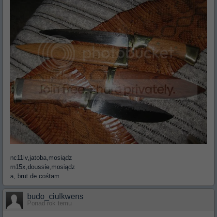
nc11lv,jatoba,mosiądz
rn15x,doussie,mosiądz
a, brut de cośtam
budo_ciulkwens
Ponad rok temu