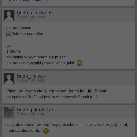
budo_ciulkwens
Ponad rok temu
juz po robocie
ps
shtruntz
dokladnie w wymiarach sie miesci
juz po zlocie,wyniki pewnie wiesz jakie
budo_--siwy--
Ponad rok temu
Wiem, ze dawno nie bylem na tym forum itd...itp. Robota -
przepiekna! To Cuod jest przecudowne! Gratuluje!!!
budo_piteros777
Ponad rok temu
lubię duże noże :twisted: Fajny płaski szlif - napisz coś więcej - stal,
metoda obróbki, itp.