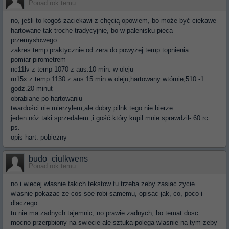
Ponad rok temu
no, jeśli to kogoś zaciekawi z chęcią opowiem, bo może być ciekawe
hartowane tak troche tradycyjnie, bo w palenisku pieca
przemysłowego
zakres temp praktycznie od zera do powyżej temp.topnienia
pomiar pirometrem
nc11lv z temp 1070 z aus.10 min. w oleju
rn15x z temp 1130 z aus.15 min w oleju,hartowany wtórnie,510 -1
godz.20 minut
obrabiane po hartowaniu
twardości nie mierzyłem,ale dobry pilnk tego nie bierze
jeden nóż taki sprzedałem ,i gość który kupił mnie sprawdził- 60 rc
ps.
opis hart. pobieżny
budo_ciulkwens
Ponad rok temu
no i wiecej wlasnie takich tekstow tu trzeba zeby zasiac zycie
wlasnie pokazac ze cos soe robi samemu, opisac jak, co, poco i
dlaczego
tu nie ma zadnych tajemnic, no prawie zadnych, bo temat dosc
mocno przerpbiony na swiecie ale sztuka polega wlasnie na tym zeby