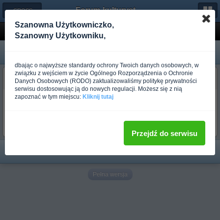
Forum-kulturystyka.pl
← CROSS-BUDO
Szanowna Użytkowniczko,
jo i bokken w Szczecinie
Szanowny Użytkowniku,
dbając o najwyższe standardy ochrony Twoich danych osobowych, w
związku z wejściem w życie Ogólnego Rozporządzenia o Ochronie
budo_soma
Danych Osobowych (RODO) zaktualizowaliśmy politykę prywatności
Ponad rok temu
serwisu dostosowując ją do nowych regulacji. Możesz się z nią
zapoznać w tym miejscu:
Kliknij tutaj
W niedzielę 17.09. planuję trening w Lasku Arkońskim o godz. 10.00 .
Jesli ktoś ma ochotę do Nas dołączyć to zapraszam . Trzeba mieć jo
( kij) i bokken( drewniany miecz) .Jeśli nie będzie padało , to zbiórka
o godz. 10.00 przy "Chacie Polskiej" obok stadionu Arkonii .
Przejdź do serwisu
Pełna wersja