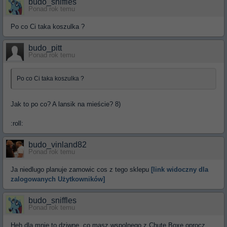
budo_sniffles
Ponad rok temu
Po co Ci taka koszulka ?
budo_pitt
Ponad rok temu
Po co Ci taka koszulka ?
Jak to po co? A lansik na mieście? 8)
:roll:
budo_vinland82
Ponad rok temu
Ja niedlugo planuje zamowic cos z tego sklepu
[link widoczny dla
zalogowanych Użytkowników]
budo_sniffles
Ponad rok temu
Heh dla mnie to dziwne, co masz wspolnego z Chute Boxe oprocz