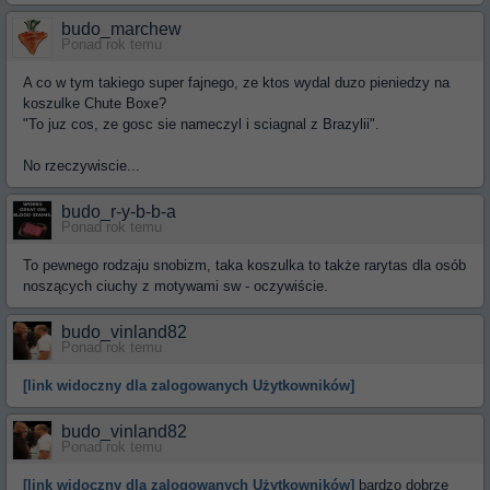
budo_marchew
Ponad rok temu
A co w tym takiego super fajnego, ze ktos wydal duzo pieniedzy na
koszulke Chute Boxe?
"To juz cos, ze gosc sie nameczyl i sciagnal z Brazylii".
No rzeczywiscie...
budo_r-y-b-b-a
Ponad rok temu
To pewnego rodzaju snobizm, taka koszulka to także rarytas dla osób
noszących ciuchy z motywami sw - oczywiście.
budo_vinland82
Ponad rok temu
[link widoczny dla zalogowanych Użytkowników]
budo_vinland82
Ponad rok temu
[link widoczny dla zalogowanych Użytkowników]
bardzo dobrze