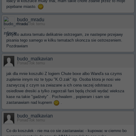
idacy w koszulce muay thai, mam takie chore zdanie przez to moje
pojebane miasto.
budo_mradu
Ponad rok temu
ja tylko autora tematu delikatnie ostrzegam, ze nastepne przejawy
pisania tego samego w kilku tematach skoncza sie ostrzezeniem.
Pozdrawiam
budo_malkavian
Ponad rok temu
jak dla mnie koszulki Z logiem Chute boxe albo Wand'a sa czyms
zuplenie innym niz te typu "K.O.zak" itp. Osoba ktora je nosi wie
zazwyczaj z czym sa zwiazane a ich cena raczej odstrasza
osiedlowe dresiki a tylko zagorzali fani będą chcieli wydać wieksza
kase na takie "gadżety" . Pochwalem , popieram i sam sie
zastanawiam nad kupnem
.
budo_malkavian
Ponad rok temu
Co do koszulek - nie ma co sie zastanawiac - kupowac w ciemno bo