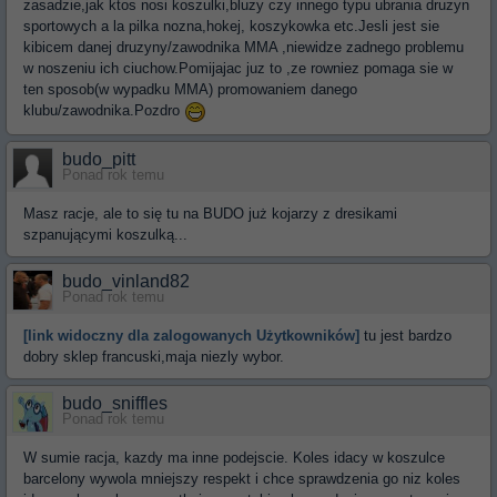
zasadzie,jak ktos nosi koszulki,bluzy czy innego typu ubrania druzyn
sportowych a la pilka nozna,hokej, koszykowka etc.Jesli jest sie
kibicem danej druzyny/zawodnika MMA ,niewidze zadnego problemu
w noszeniu ich ciuchow.Pomijajac juz to ,ze rowniez pomaga sie w
ten sposob(w wypadku MMA) promowaniem danego
klubu/zawodnika.Pozdro
budo_pitt
Ponad rok temu
Masz racje, ale to się tu na BUDO już kojarzy z dresikami
szpanującymi koszulką...
budo_vinland82
Ponad rok temu
[link widoczny dla zalogowanych Użytkowników]
tu jest bardzo
dobry sklep francuski,maja niezly wybor.
budo_sniffles
Ponad rok temu
W sumie racja, kazdy ma inne podejscie. Koles idacy w koszulce
barcelony wywola mniejszy respekt i chce sprawdzenia go niz koles