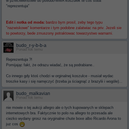
w pzreciwienstwie do pseudo-MMA koszulek te cos soba
"reprezentuja"
Edit i notka od moda:
bardzo bym prosil, zeby tego typu
"nazwiskowe" komentarze i tym podobne zalatwiac na priv. Jezeli sie
to powtorzy, bede zmuszony potraktowac towarzystwo warnami.
budo_r-y-b-b-a
Ponad rok temu
Reprezentuja ?!
Pomijając fakt, że odrazu wiadać, że są podrabiane..
Co innego gdy ktoś chodzi w orginalnej koszulce - musiał wydac
troszke kasy i się namęczyć (trzeba ja ściagnąć z brazylii i wogóle)...
budo_malkavian
Ponad rok temu
nie mowie o tej aukcji allegro ale o tych kupowanych w sklepach
internetowych bra. Faktycznie to polo na allegro to przesada ale
ciezko wydany grosz na oryginalne chute boxe albo Ricardo Arona to
juz cos