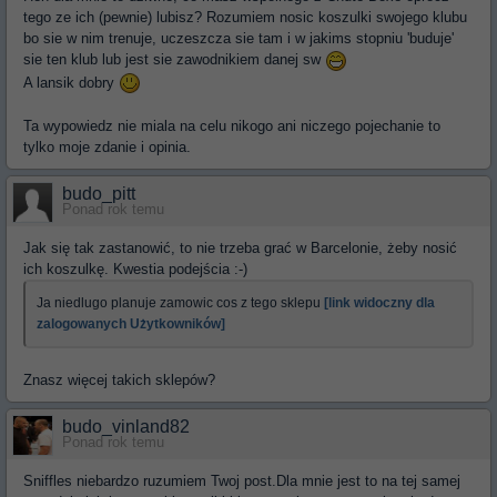
tego ze ich (pewnie) lubisz? Rozumiem nosic koszulki swojego klubu
bo sie w nim trenuje, uczeszcza sie tam i w jakims stopniu 'buduje'
sie ten klub lub jest sie zawodnikiem danej sw
A lansik dobry
Ta wypowiedz nie miala na celu nikogo ani niczego pojechanie to
tylko moje zdanie i opinia.
budo_pitt
Ponad rok temu
Jak się tak zastanowić, to nie trzeba grać w Barcelonie, żeby nosić
ich koszulkę. Kwestia podejścia :-)
Ja niedlugo planuje zamowic cos z tego sklepu
[link widoczny dla
zalogowanych Użytkowników]
Znasz więcej takich sklepów?
budo_vinland82
Ponad rok temu
Sniffles niebardzo ruzumiem Twoj post.Dla mnie jest to na tej samej