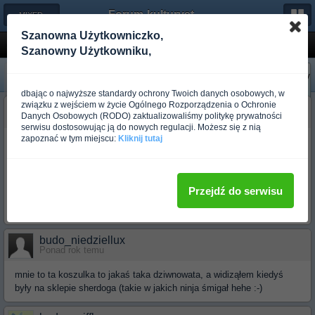
Forum-kulturystyka.pl
← MIXED-MA
Szanowna Użytkowniczko,
chute boxe koszulki!!!
Szanowny Użytkowniku,
«
Następny
Poprzedni
»
dbając o najwyższe standardy ochrony Twoich danych osobowych, w
związku z wejściem w życie Ogólnego Rozporządzenia o Ochronie
budo_akbad
Danych Osobowych (RODO) zaktualizowaliśmy politykę prywatności
Ponad rok temu
serwisu dostosowując ją do nowych regulacji. Możesz się z nią
zapoznać w tym miejscu:
Kliknij tutaj
taka nie typowa sprawa
czy ktos z was wie gdzie mozna kupic
koszulki klubu
CHUTE BOXE??? kolezka na ALLEGRO ma zajefana koszulke
polo... ale nie wiem czy nie za drogo
Przejdź do serwisu
[link widoczny dla zalogowanych Użytkowników]
budo_niedziellux
Ponad rok temu
mnie to ta koszulka to jakaś taka dziwnowata, a widiząłem kiedyś
były na sklepie sherdoga (takie w jakich ninja śmigał hehe :-)