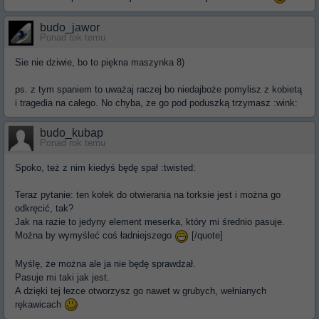
budo_jawor
Ponad rok temu
Sie nie dziwie, bo to piękna maszynka 8)
ps. z tym spaniem to uważaj raczej bo niedajboże pomylisz z kobietą
i tragedia na całego. No chyba, ze go pod poduszką trzymasz :wink:
budo_kubap
Ponad rok temu
Spoko, też z nim kiedyś będę spał :twisted:
Teraz pytanie: ten kołek do otwierania na torksie jest i można go
odkręcić, tak?
Jak na razie to jedyny element meserka, który mi średnio pasuje.
Można by wymyśleć coś ładniejszego
[/quote]
Myślę, że można ale ja nie będę sprawdzał.
Pasuje mi taki jak jest.
A dzięki tej łezce otworzysz go nawet w grubych, wełnianych
rękawicach