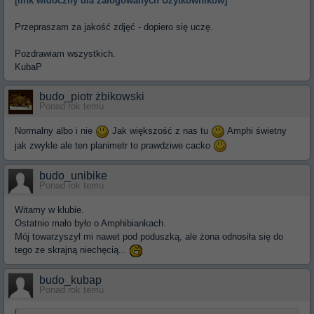
[link widoczny dla zalogowanych Użytkowników]
Przepraszam za jakość zdjęć - dopiero się uczę.
Pozdrawiam wszystkich.
KubaP
budo_piotr żbikowski
Ponad rok temu
Normalny albo i nie
Jak większość z nas tu
Amphi świetny
jak zwykle ale ten planimetr to prawdziwe cacko
budo_unibike
Ponad rok temu
Witamy w klubie.
Ostatnio mało było o Amphibiankach.
Mój towarzyszył mi nawet pod poduszką, ale żona odnosiła się do
tego ze skrajną niechęcią...
budo_kubap
Ponad rok temu