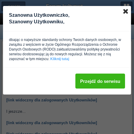
Forum-kulturystyka.pl
← GALERIA BRONI
Szanowna Użytkowniczko,
MT Amphibian
Szanowny Użytkowniku,
dbając o najwyższe standardy ochrony Twoich danych osobowych, w
związku z wejściem w życie Ogólnego Rozporządzenia o Ochronie
budo_kubap
Danych Osobowych (RODO) zaktualizowaliśmy politykę prywatności
Ponad rok temu
serwisu dostosowując ją do nowych regulacji. Możesz się z nią
zapoznać w tym miejscu:
Kliknij tutaj
Chodzę z nim, śpię, jem...
Czy jestem normalny?
[link widoczny dla zalogowanych Użytkowników]
Przejdź do serwisu
A tu dwa.
[link widoczny dla zalogowanych Użytkowników]
I jeszcze...
[link widoczny dla zalogowanych Użytkowników]