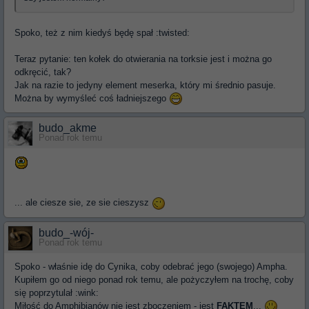
Spoko, też z nim kiedyś będę spał :twisted:
Teraz pytanie: ten kołek do otwierania na torksie jest i można go
odkręcić, tak?
Jak na razie to jedyny element meserka, który mi średnio pasuje.
Można by wymyśleć coś ładniejszego
budo_akme
Ponad rok temu
... ale ciesze sie, ze sie cieszysz
budo_-wój-
Ponad rok temu
Spoko - właśnie idę do Cynika, coby odebrać jego (swojego) Ampha.
Kupiłem go od niego ponad rok temu, ale pożyczyłem na trochę, coby
się poprzytulał :wink:
Miłość do Amphibianów nie jest zboczeniem - jest
FAKTEM
...