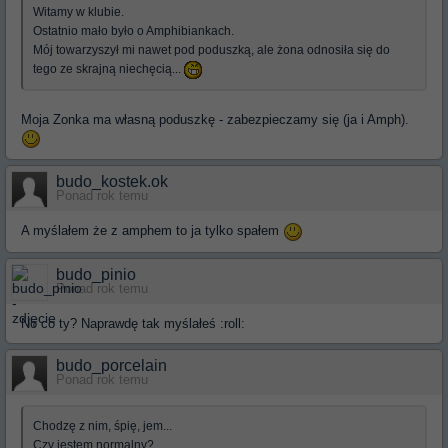
Witamy w klubie.
Ostatnio mało było o Amphibiankach.
Mój towarzyszył mi nawet pod poduszką, ale żona odnosiła się do
tego ze skrajną niechęcią...
Moja Zonka ma własną poduszkę - zabezpieczamy się (ja i Amph).
budo_kostek.ok
Ponad rok temu
A myślałem że z amphem to ja tylko spałem
budo_pinio
Ponad rok temu
No co ty? Naprawdę tak myślałeś :roll:
budo_porcelain
Ponad rok temu
Chodzę z nim, śpię, jem...
Czy jestem normalny?