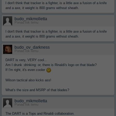
I don't think that tracker is a fighter, is a little axe a fusion of a knife
and a axe, it weight is 800 grams without sheath.
budo_mikmolletta
Ponad rok temu
I don't think that tracker is a fighter, is a little axe a fusion of a knife
and a axe, it weight is 800 grams without sheath.
budo_ov_darkness
Ponad rok temu
DART is very, VERY cool...
Am I drunk :drinking: or, there is Rinaldi's logo on that blade?
If I'm right, it's even cooler
Wilson tactical also kicks ass!
What's the size and MSRP of that blades?
budo_mikmolletta
Ponad rok temu
The DART is a Tops and Rinaldi collaboration.