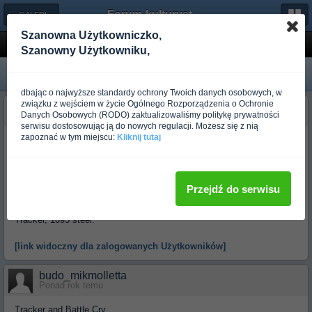
Forum-kulturystyka.pl
← GALERIA BRONI
Szanowna Użytkowniczko,
Tops
Szanowny Użytkowniku,
dbając o najwyższe standardy ochrony Twoich danych osobowych, w
związku z wejściem w życie Ogólnego Rozporządzenia o Ochronie
budo_mikmolletta
Danych Osobowych (RODO) zaktualizowaliśmy politykę prywatności
Ponad rok temu
serwisu dostosowując ją do nowych regulacji. Możesz się z nią
zapoznać w tym miejscu:
Kliknij tutaj
same Tops
Desert Hawke and Steel Eagle 107c. 1095 steel
Przejdź do serwisu
[link widoczny dla zalogowanych Użytkowników]
Tracker, 1095 steel.
[link widoczny dla zalogowanych Użytkowników]
budo_mikmolletta
Ponad rok temu
Tracker and Battle Cry.