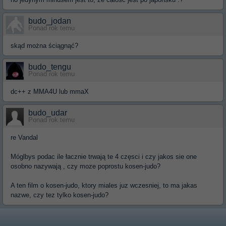
budo_jodan
Ponad rok temu
skąd można ściągnąć?
budo_tengu
Ponad rok temu
dc++ z MMA4U lub mmaX
budo_udar
Ponad rok temu
re Vandal
Móglbys podac ile łacznie trwają te 4 częsci i czy jakos sie one
osobno nazywają , czy moze poprostu kosen-judo?
A ten film o kosen-judo, ktory miales juz wczesniej, to ma jakas
nazwe, czy tez tylko kosen-judo?