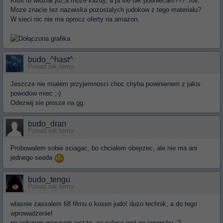
Ktos to widzial juz,a moze kazdy, a ja sie tak podniecam??? :roll:
Moze znacie tez nazwiska pozostalych judokow z tego materialu?
W sieci nic nie ma oprocz oferty na amazon.
budo_^hast^
Ponad rok temu
Jeszcze nie mialem przyjemnosci choc chyba powinienem z jakis
powodow miec ;-)
Odezwij sie prosze na gg.
budo_dran
Ponad rok temu
Probowalem sobie sciagac, bo chcialem obejrzec, ale nie ma ani
jednego seeda
budo_tengu
Ponad rok temu
wlasnie zassalem 68 filmu o kosen judo! duzo technik, a do tego
wprowadzenie!
no jedynym minusem jest to, ze calosc jest po japonsku :?