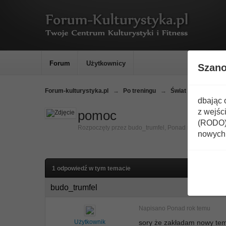
Forum
Użytkownicy
Szan
Forum-kulturystyka.pl
→
Po treningu
→
Świat Broni - Noże,
dbając 
z wejśc
pomoc
(RODO) 
Rozpoczęty przez
budo_trumfel
,
Ponad rok temu
nowych 
1 odpowiedź w tym temacie
budo_trumfel
Napisano
Ponad rok temu
Użytkownik
sory że zakładam nowy tema