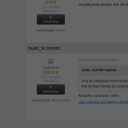
moglibyście podać link do
157 postów
Pomógł:
0
0
Neutralna
Lokalizacja:
Lublin
budo_liczmistrz
Napisano
Ponad rok temu
Użytkownik
budo_trumfel napisał
2877 postów
Pomógł:
0
sory że zakładam nowy temat 
link do tego tematu bo szuka
0
Neutralna
Kiepsko szukasz :wink:
Lokalizacja:
Warszawka
Jak robione sa napisy na k