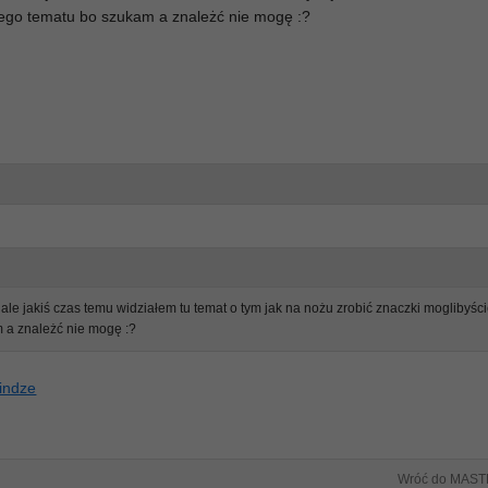
 tego tematu bo szukam a znależć nie mogę :?
ale jakiś czas temu widziałem tu temat o tym jak na nożu zrobić znaczki moglibyśc
m a znależć nie mogę :?
lindze
Wróć do MAST