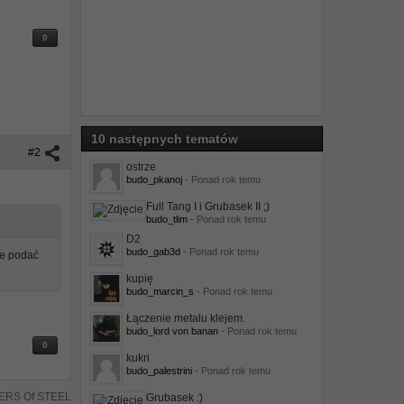
0
10 następnych tematów
#2
ostrze
budo_pkanoj
- Ponad rok temu
Full Tang I i Grubasek II ;)
budo_tlim
- Ponad rok temu
D2
budo_gab3d
- Ponad rok temu
ie podać
kupię
budo_marcin_s
- Ponad rok temu
Łączenie metalu klejem.
budo_lord von banan
- Ponad rok temu
0
kukri
budo_palestrini
- Ponad rok temu
ERS Of STEEL
Grubasek :)