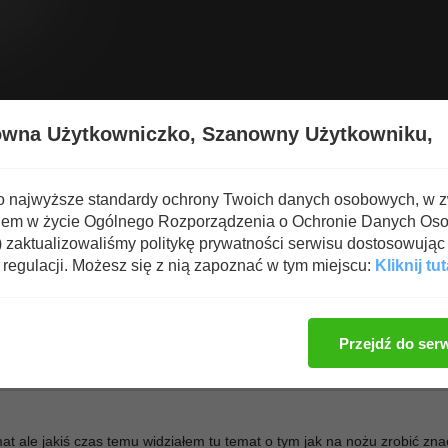
Wyświetl nową zawartość
Spa
owna Użytkowniczko,
Szanowny Użytkowniku,
 broń, taktyka walki bronią
→
MAGIA STALI
→
MASTERS Of STEEL
o najwyższe standardy ochrony Twoich danych osobowych, w 
iem w życie Ogólnego Rozporządzenia o Ochronie Danych Os
zaktualizowaliśmy politykę prywatności serwisu dostosowując 
regulacji. Możesz się z nią zapoznać w tym miejscu:
Kliknij tut
Zaloguj się, aby dod
Przejdź do ser
t ale jakiś czas temu widziałem tu temat o tym jak na nożu zrobić zna