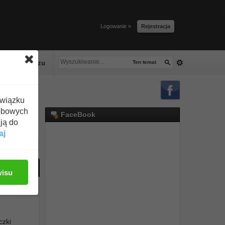
Logowanie »
Rejestracja
lacze tłuszczu
Ten temat
związku
obowych
FaceBook
ją do
aj
ać odpowiedź
wisu
#1
czki