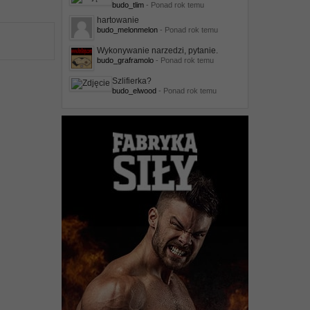
budo_tlim
- Ponad rok temu
hartowanie
budo_melonmelon
- Ponad rok temu
Wykonywanie narzedzi, pytanie.
budo_graframolo
- Ponad rok temu
Szlifierka?
budo_elwood
- Ponad rok temu