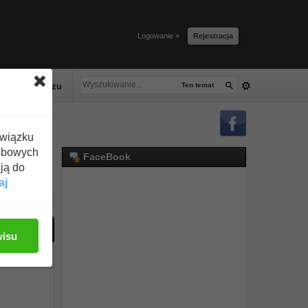
Logowanie »
Rejestracja
lacze tłuszczu
Ten temat
związku
obowych
FaceBook
ją do
aj
ać odpowiedź
wisu
#21