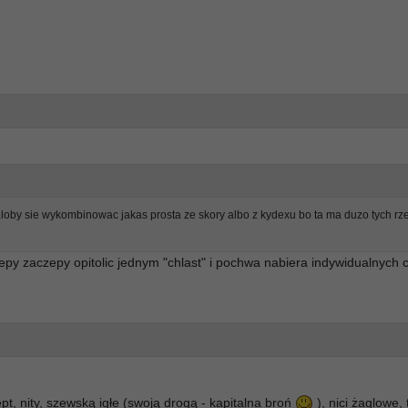
loby sie wykombinowac jakas prosta ze skory albo z kydexu bo ta ma duzo tych rz
rzepy zaczepy opitolic jednym "chlast" i pochwa nabiera indywidualnych
, nity, szewską igłe (swoją drogą - kapitalna broń
), nici żaglowe, 