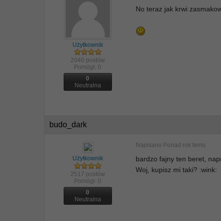
No teraz jak krwi zasmakował
Użytkownik
2040 postów
Pomógł:
0
0
Neutralna
budo_dark
Napisano
Ponad rok temu
Użytkownik
bardzo fajny ten beret, na
Woj, kupisz mi taki? :wink:
2517 postów
Pomógł:
0
0
Neutralna