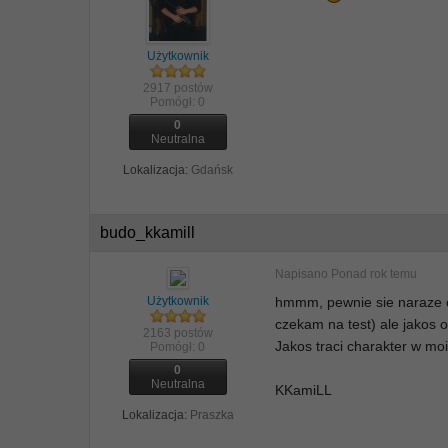
Użytkownik
2917 postów
Pomógł:
0
0
Neutralna
Lokalizacja:
Gdańsk
budo_kkamill
Napisano
Ponad rok temu
Użytkownik
hmmm, pewnie sie naraze co
czekam na test) ale jakos 
2163 postów
Jakos traci charakter w moic
Pomógł:
0
0
Neutralna
KKamiLL
Lokalizacja:
Praszka