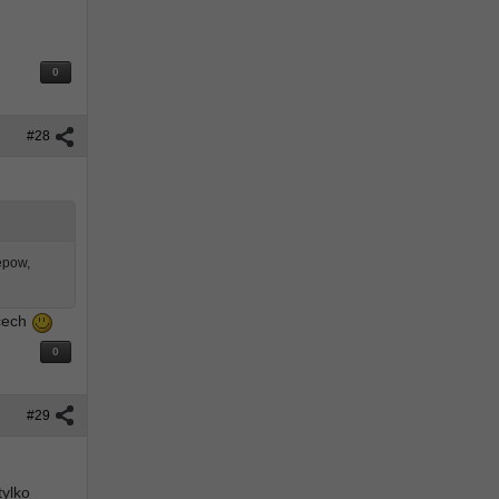
0
#28
epow,
 cech
0
#29
tylko