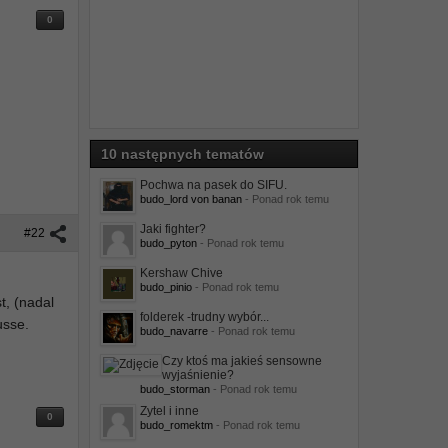
0
10 następnych tematów
Pochwa na pasek do SIFU.
budo_lord von banan
- Ponad rok temu
Jaki fighter?
#22
budo_pyton
- Ponad rok temu
Kershaw Chive
budo_pinio
- Ponad rok temu
t, (nadal
folderek -trudny wybór...
usse.
budo_navarre
- Ponad rok temu
Czy ktoś ma jakieś sensowne
wyjaśnienie?
budo_storman
- Ponad rok temu
Zytel i inne
0
budo_romektm
- Ponad rok temu