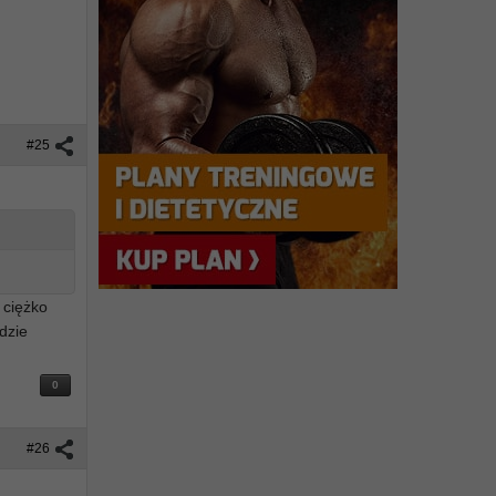
#25
 ciężko
dzie
0
#26