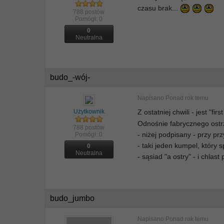
czasu brak...
788 postów
Pomógł:
0
0
Neutralna
budo_-wój-
Napisano
Ponad rok temu
Użytkownik
Z ostatniej chwili - jest "fir
Odnośnie fabrycznego ostr
788 postów
- niżej podpisany - przy pr
Pomógł:
0
- taki jeden kumpel, który s
0
Neutralna
- sąsiad "a ostry" - i chlas
budo_jumbo
Napisano
Ponad rok temu