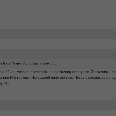
 takze "Trapera" p. Łubgana :wink: ........
ła 20 lat i właśnie przechodzi na zasłużoną emeryturę. Zasłużoną - bo
ja nim NIE robiłem. Nie zawiódł mnie ani razu. Teraz dziadziuś sobie bę
ę GB...