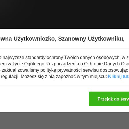
Wyświetl nową zawartość
Spa
owna Użytkowniczko,
Szanowny Użytkowniku,
 broń, taktyka walki bronią
→
MAGIA STALI
o najwyższe standardy ochrony Twoich danych osobowych, w 
iem w życie Ogólnego Rozporządzenia o Ochronie Danych Os
zaktualizowaliśmy politykę prywatności serwisu dostosowując 
regulacji. Możesz się z nią zapoznać w tym miejscu:
Kliknij tut
Zaloguj się, aby dod
Przejdź do ser