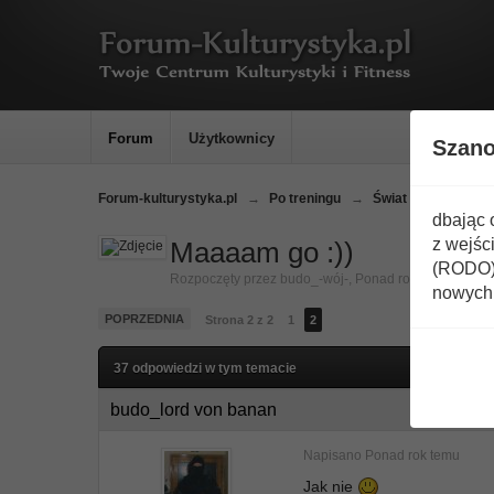
Forum
Użytkownicy
Szan
Forum-kulturystyka.pl
→
Po treningu
→
Świat Broni - Noże,
dbając 
z wejśc
Maaaam go :))
(RODO) 
Rozpoczęty przez
budo_-wój-
,
Ponad rok temu
nowych 
POPRZEDNIA
Strona 2 z 2
1
2
37 odpowiedzi w tym temacie
budo_lord von banan
Napisano
Ponad rok temu
Jak nie