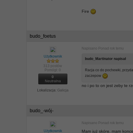
Fire
budo_foetus
Napisano
Ponad rok temu
Użytkownik
budo_Martinator napisał
313 postów
Pomógł:
0
Racja co do pochewki, przyda
zaczepow
0
Neutralna
no i po to on jest zeby te 
Lokalizacja:
Galicja
budo_-wój-
Napisano
Ponad rok temu
Użytkownik
Mam już skórę, mam koncept