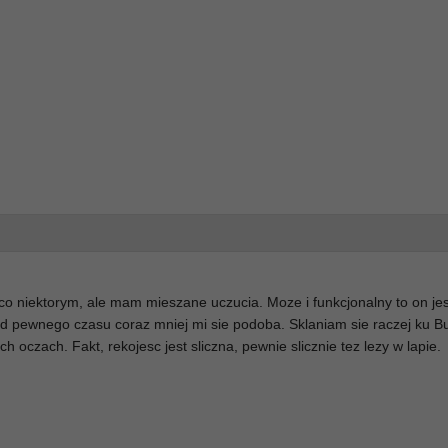
 niektorym, ale mam mieszane uczucia. Moze i funkcjonalny to on jes
od pewnego czasu coraz mniej mi sie podoba. Sklaniam sie raczej ku B
h oczach. Fakt, rekojesc jest sliczna, pewnie slicznie tez lezy w lapie.