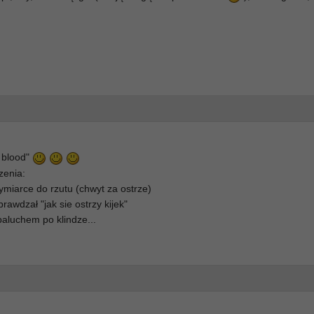
st blood"
zenia:
zymiarce do rzutu (chwyt za ostrze)
prawdzał "jak sie ostrzy kijek"
t paluchem po klindze...