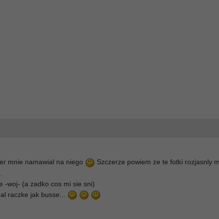
Piter mnie namawial na niego
Szczerze powiem ze te fotki rozjasnly m
.
 -woj- (a zadko cos mi sie sni)
al raczke jak busse...