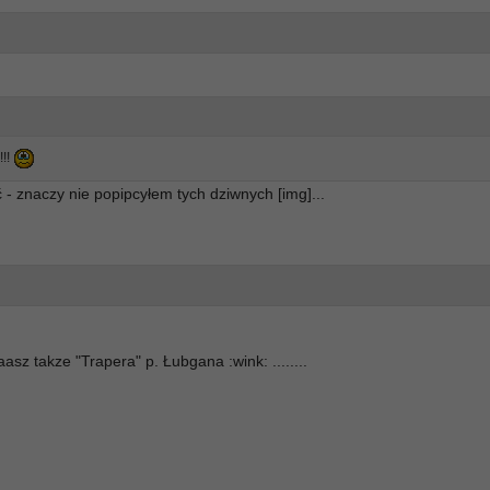
!!!
 - znaczy nie popipcyłem tych dziwnych [img]...
asz takze "Trapera" p. Łubgana :wink: ........