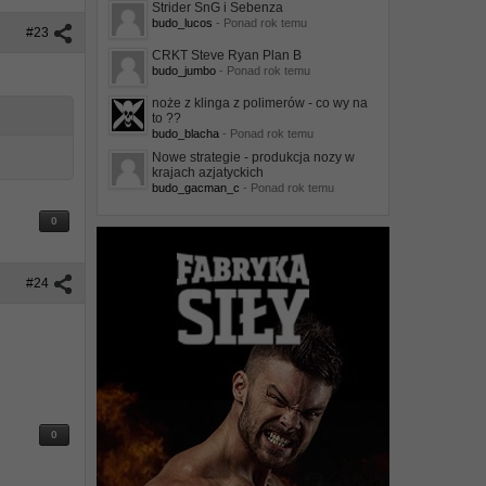
Strider SnG i Sebenza
budo_lucos
- Ponad rok temu
#23
CRKT Steve Ryan Plan B
budo_jumbo
- Ponad rok temu
noże z klinga z polimerów - co wy na
to ??
budo_blacha
- Ponad rok temu
Nowe strategie - produkcja nozy w
krajach azjatyckich
budo_gacman_c
- Ponad rok temu
0
#24
0