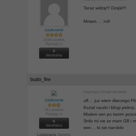
Teraz widzę!!! Dzięki!!!
Mniam.... :roll:
Użytkownik
2040 postów
Pomógł:
0
0
Neutralna
budo_fire
Napisano
Ponad rok temu
Użytkownik
uff.... juz wiem dlaczego 
Ksztal raczki i klingi piekny..
341 postów
Mialem sen po twoim poscie
Pomógł:
0
Snilo mi sie ze mam GB i m
0
Neutralna
eee.... to sie narobilo
Lokalizacja:
Zamosc