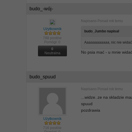
budo_-wój-
Napisano
Ponad rok temu
Użytkownik
budo_Jumbo napisał
788 postów
Pomógł:
0
Aaaaaaaaaaaa, nic nie widać
0
No psia mać - u mnie widać
Neutralna
budo_spuud
Napisano
Ponad rok temu
...widze..ze na skladzie maa
spuud
pozdrawia
Użytkownik
716 postów