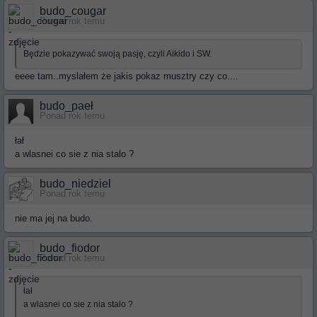
budo_cougar
Ponad rok temu
Będzie pokazywać swoją pasję, czyli Aikido i SW.
eeee tam..myslałem że jakis pokaz musztry czy co....
budo_paeł
Ponad rok temu
łał
a wlasnei co sie z nia stalo ?
budo_niedziel
Ponad rok temu
nie ma jej na budo.
budo_fiodor
Ponad rok temu
łał
a wlasnei co sie z nia stalo ?