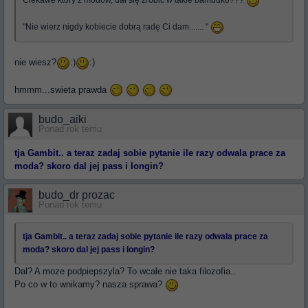
Ciekawe który z modów, dał się zrobic w takie bambuko???
"Nie wierz nigdy kobiecie dobrą radę Ci dam....... "
nie wiesz?
:)
:)
hmmm...swieta prawda
budo_aiki
Ponad rok temu
tja Gambit.. a teraz zadaj sobie pytanie ile razy odwala prace za
moda? skoro dal jej pass i longin?
budo_dr prozac
Ponad rok temu
tja Gambit.. a teraz zadaj sobie pytanie ile razy odwala prace za
moda? skoro dal jej pass i longin?
Dal? A moze podpiepszyla? To wcale nie taka filozofia..
Po co w to wnikamy? nasza sprawa?