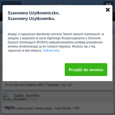
Forum-kulturystyka.pl
← Multimedia
Szanowna Użytkowniczko,
Marta-IKA na Vivie
Szanowny Użytkowniku,
dbając o najwyższe standardy ochrony Twoich danych osobowych, w
związku z wejściem w życie Ogólnego Rozporządzenia o Ochronie
budo_trochim
Danych Osobowych (RODO) zaktualizowaliśmy politykę prywatności
Ponad rok temu
serwisu dostosowując ją do nowych regulacji. Możesz się z nią
zapoznać w tym miejscu:
Kliknij tutaj
W telewizji VIVA w "Discreet Zone" można zobaczyć naszą vortalową
(zbanowaną?) koleżankę Martę. Program jest emitowany we wtorki i
piątki o 15:00 i 19:00, oraz w środy i soboty o 10:00.
Przejdź do serwisu
budo_tora
Ponad rok temu
A co ona tam bedzie robic? Spiewac czy co?
budo_trochim
Ponad rok temu
Będzie pokazywać swoją pasję, czyli Aikido i SW.