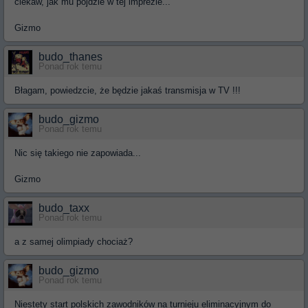
ciekaw, jak mu pójdzie w tej imprezie...
Gizmo
budo_thanes
Ponad rok temu
Błagam, powiedzcie, że będzie jakaś transmisja w TV !!!
budo_gizmo
Ponad rok temu
Nic się takiego nie zapowiada...
Gizmo
budo_taxx
Ponad rok temu
a z samej olimpiady chociaż?
budo_gizmo
Ponad rok temu
Niestety start polskich zawodników na turnieju eliminacyjnym do