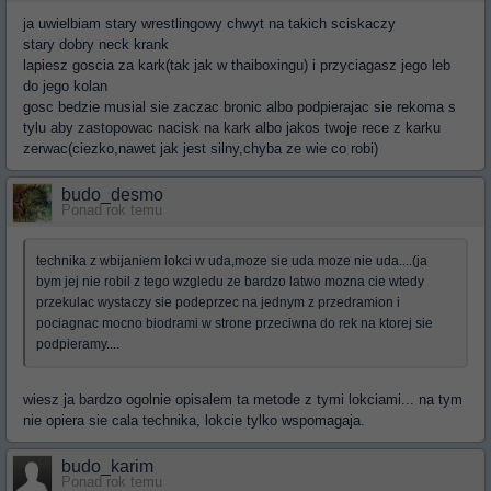
ja uwielbiam stary wrestlingowy chwyt na takich sciskaczy
stary dobry neck krank
lapiesz goscia za kark(tak jak w thaiboxingu) i przyciagasz jego leb
do jego kolan
gosc bedzie musial sie zaczac bronic albo podpierajac sie rekoma s
tylu aby zastopowac nacisk na kark albo jakos twoje rece z karku
zerwac(ciezko,nawet jak jest silny,chyba ze wie co robi)
budo_desmo
Ponad rok temu
technika z wbijaniem lokci w uda,moze sie uda moze nie uda....(ja
bym jej nie robil z tego wzgledu ze bardzo latwo mozna cie wtedy
przekulac wystaczy sie podeprzec na jednym z przedramion i
pociagnac mocno biodrami w strone przeciwna do rek na ktorej sie
podpieramy....
wiesz ja bardzo ogolnie opisalem ta metode z tymi lokciami... na tym
nie opiera sie cala technika, lokcie tylko wspomagaja.
budo_karim
Ponad rok temu