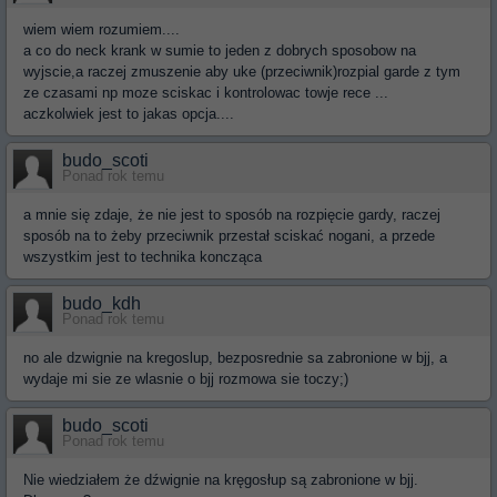
wiem wiem rozumiem....
a co do neck krank w sumie to jeden z dobrych sposobow na
wyjscie,a raczej zmuszenie aby uke (przeciwnik)rozpial garde z tym
ze czasami np moze sciskac i kontrolowac towje rece ...
aczkolwiek jest to jakas opcja....
budo_scoti
Ponad rok temu
a mnie się zdaje, że nie jest to sposób na rozpięcie gardy, raczej
sposób na to żeby przeciwnik przestał sciskać nogani, a przede
wszystkim jest to technika koncząca
budo_kdh
Ponad rok temu
no ale dzwignie na kregoslup, bezposrednie sa zabronione w bjj, a
wydaje mi sie ze wlasnie o bjj rozmowa sie toczy;)
budo_scoti
Ponad rok temu
Nie wiedziałem że dźwignie na kręgosłup są zabronione w bjj.