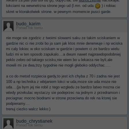
rekami za pas (lub dół od gi), odpychac sie
jednoczesnie
naciskajac
lokciami na wewnetrzna strone jego ud (l.mn. od uda
) i robiac
skret w ktorakolwiek strone. w pewnym momencie pusci garde.
budo_karim
Ponad rok temu
nie moge sie zgodzic z twoimi slowami saku ze takim sciskaniem w
gardzie nic ci nie zrobi bo ja sam jak ktos mnie denerwuje i np wciska
mi caly lokiec w oko sciskam w gardzie i powiem ci ze bardzo wielu
ludzi mi w ten sposob zapukalo....a dwum nawet najprawdopodobniej
peklo zebro od takiego scisku,nie wiem bo u lekarza nie byli,ale
mowili mi ze dwa,trzy tygodnie nie mogli gleboko oddychac.....
a co do metod rozpiecia gardy,to jest ich chyba z 70 i zadna nie jest
100 a np technika z wbijaniem lokci w uda,moze sie uda moze nie
uda....(ja bym jej nie robil z tego wzgledu ze bardzo latwo mozna cie
wtedy przekulac wystaczy sie podeprzec na jednym z przedramion i
pociagnac mocno biodrami w strone przeciwna do rek na ktorej sie
podpieramy....
trenuj ciezko walcz lekko:)
budo_chrystianek
Ponad rok temu