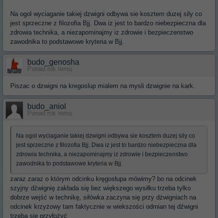
Na ogol wyciaganie takiej dzwigni odbywa sie kosztem duzej sily co
jest sprzeczne z filozofia Bjj. Dwa iz jest to bardzo niebezpieczna dla
zdrowia technika, a niezapominajmy iz zdrowie i bezpieczenstwo
zawodnika to podstawowe kryteria w Bjj.
budo_genosha
Ponad rok temu
Piszac o dzwigni na kregoslup mialem na mysli dzwignie na kark.
budo_aniol
Ponad rok temu
Na ogol wyciaganie takiej dzwigni odbywa sie kosztem duzej sily co
jest sprzeczne z filozofia Bjj. Dwa iz jest to bardzo niebezpieczna dla
zdrowia technika, a niezapominajmy iz zdrowie i bezpieczenstwo
zawodnika to podstawowe kryteria w Bjj.
zaraz zaraz o którym odcinku kręgosłupa mówimy? bo na odcinek
szyjny dźwignię zakłada się bez większego wysiłku trzeba tylko
dobrze wejść w technikę, siłówka zaczyna się przy dżwigniach na
odcinek krzyżowy tam faktycznie w wiekszości odmian tej dźwigni
trzeba się przyłożyć