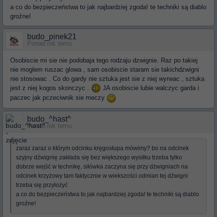
a co do bezpieczeństwa to jak najbardziej zgoda! te techniki są diablo
groźne!
budo_pinek21
Ponad rok temu
Osobiscie mi sie nie podobaja tego rodzaju dzwignie. Raz po takiej
nie moglem ruszac glowa , sam osobiscie staram sie takichdzwigni
nie stosowac . Co do gardy nie sztuka jest sie z niej wyrwac , sztuka
jest z niej kogos skonczyc .
JA osobiscie lubie walczyc garda i
paczec jak pczeciwnik sie meczy
budo_^hast^
Ponad rok temu
zaraz zaraz o którym odcinku kręgosłupa mówimy? bo na odcinek
szyjny dźwignię zakłada się bez większego wysiłku trzeba tylko
dobrze wejść w technikę, siłówka zaczyna się przy dżwigniach na
odcinek krzyżowy tam faktycznie w wiekszości odmian tej dźwigni
trzeba się przyłożyć
a co do bezpieczeństwa to jak najbardziej zgoda! te techniki są diablo
groźne!