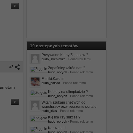
0
10 następnych tematów
Prwywatne Kluby Zapasow ?
budo_sventevith
- Ponad rok temu
#2
Zapaśnicy wśród nas ?
budo_oprych
- Ponad rok temu
Filmiki:Karelin
budo_boidae
- Ponad rok temu
pamietam
Kobiety na olimpiadzie ?
budo_oprych
- Ponad rok temu
0
Witam szukam chętnych do
współpracy przy tworzeniu portalu
budo_kijas
- Ponad rok temu
Klęska czy sukces ?
budo_oprych
- Ponad rok temu
Karuzela !!!
budo_oprych
- Ponad rok temu