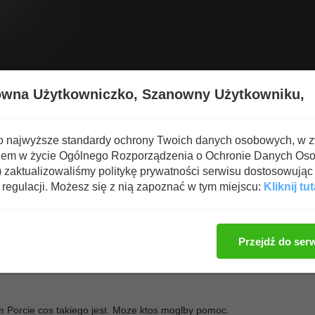
Wyświetl nową zawartość
Spa
owna Użytkowniczko,
Szanowny Użytkowniku,
PASY - Styl Wolny i Klasyczny
o najwyższe standardy ochrony Twoich danych osobowych, w 
iem w życie Ogólnego Rozporządzenia o Ochronie Danych Os
s sekcja zapasnicza?
zaktualizowaliśmy politykę prywatności serwisu dostosowując 
regulacji. Możesz się z nią zapoznać w tym miejscu:
Kliknij tut
Zaloguj się, aby dod
Przejdź do ser
 Porcie cos takiego jest. Moze ktos moglby pomoc.