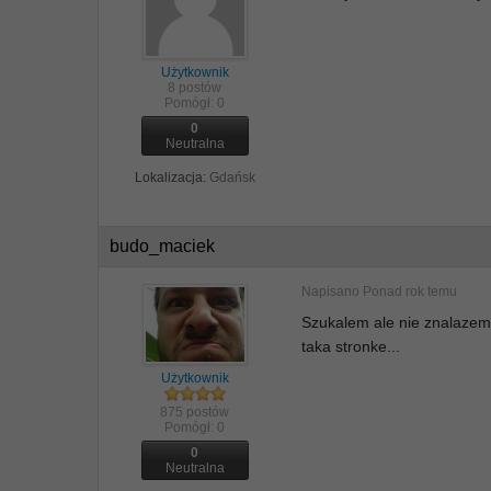
Użytkownik
8 postów
Pomógł:
0
0
Neutralna
Lokalizacja:
Gdańsk
budo_maciek
Napisano
Ponad rok temu
Szukalem ale nie znalaze
taka stronke...
Użytkownik
875 postów
Pomógł:
0
0
Neutralna