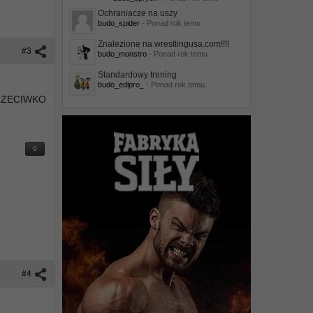
Ochraniacze na uszy
budo_spider
- Ponad rok temu
Znalezione na wrestlingusa.com!!!!
#3
budo_monstro
- Ponad rok temu
Standardowy trening
budo_edipro_
- Ponad rok temu
RZECIWKO
0
#4