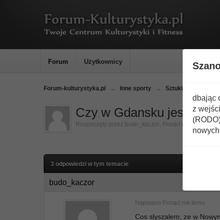
Forum
Użytkownicy
Szan
Forum-kulturystyka.pl
→
Inne sporty
→
Sztuki walki
→
ZA
dbając 
z wejśc
Czy w Gdansku jest gdzie
(RODO) 
Rozpoczęty przez
budo_kaczor
,
Ponad rok temu
nowych 
3 odpowiedzi w tym temacie
budo_kaczor
Napisano
Ponad rok temu
Cos slyszalem, ze w Nowym