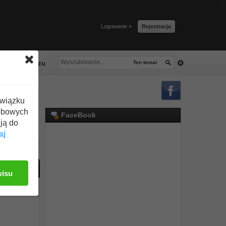
Logowanie »
Rejestracja
lacze tłuszczu
Ten temat
związku
obowych
FaceBook
ją do
aj
ać odpowiedź
wisu
#1