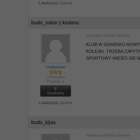
Lokalizacja:
Gdynia
budo_milon z krotonu
Napisano
Ponad rok temu
KLUB W GDAŃSKU-NOWYM
KOLEJKI. TRZEBA ZAPYT
SPORTOWY MIEŚCI SIE NA
Użytkownik
179 postów
Pomógł:
0
0
Neutralna
Lokalizacja:
gdańsk
budo_kijas
Napisano
Ponad rok temu