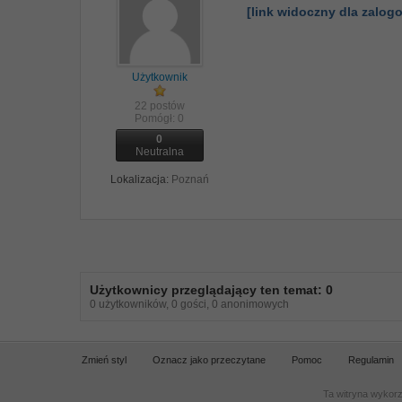
[link widoczny dla zalo
Użytkownik
22 postów
Pomógł:
0
0
Neutralna
Lokalizacja:
Poznań
Użytkownicy przeglądający ten temat: 0
0 użytkowników, 0 gości, 0 anonimowych