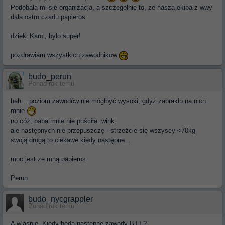
Podobala mi sie organizacja, a szczegolnie to, ze nasza ekipa z wwy
dala ostro czadu papieros
dzieki Karol, bylo super!
pozdrawiam wszystkich zawodnikow
budo_perun
Ponad rok temu
heh... poziom zawodów nie mógłbyć wysoki, gdyż zabrakło na nich
mnie
no cóż, baba mnie nie puściła :wink:
ale następnych nie przepuszczę - strzeżcie się wszyscy <70kg
swoją drogą to ciekawe kiedy następne...
moc jest ze mną papieros
Perun
budo_nycgrappler
Ponad rok temu
A wlasnie. Kiedy beda nastepne zawody BJJ ?