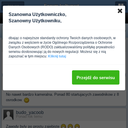
Forum-kulturystyka.pl
← BJJ, LUTA LIVRE, SAMBO
Szanowna Użytkowniczko,
Pierwszy turniej Bjj w Polsce!!!
Szanowny Użytkowniku,
«
Następny
Poprzedni
»
dbając o najwyższe standardy ochrony Twoich danych osobowych, w
związku z wejściem w życie Ogólnego Rozporządzenia o Ochronie
budo_zed
Danych Osobowych (RODO) zaktualizowaliśmy politykę prywatności
Ponad rok temu
serwisu dostosowując ją do nowych regulacji. Możesz się z nią
zapoznać w tym miejscu:
Kliknij tutaj
Moim skromnym zdaniem tam po prostu inne style by sie nie
zmiescily . Za mało miejsca . Na wewnetrzne zawody ok. Atmosfera
super, kameralna.
Przejdź do serwisu
budo_bronson
Ponad rok temu
No nawet bardzo kameralna. Ponad 80 startujacych zawodnikow z 8
osrodkow.
budo_yacoob
Ponad rok temu
Zawody byly po prostu zajebiste