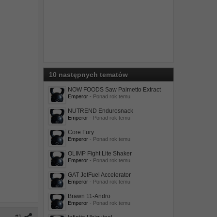
10 następnych tematów
NOW FOODS Saw Palmetto Extract
Emperor
- Ponad rok temu
NUTREND Endurosnack
Emperor
- Ponad rok temu
Core Fury
Emperor
- Ponad rok temu
OLIMP Fight Lite Shaker
Emperor
- Ponad rok temu
GAT JetFuel Accelerator
Emperor
- Ponad rok temu
Brawn 11-Andro
Emperor
- Ponad rok temu