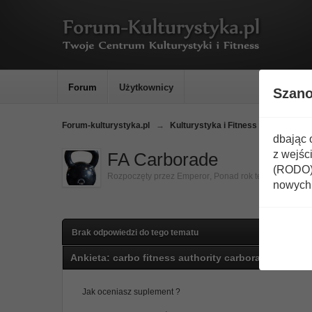
Forum
Użytkownicy
Szan
Forum-kulturystyka.pl
→
Kulturystyka i Fitness
→
Ranking
dbając 
z wejśc
FA Carborade
(RODO) 
Rozpoczęty przez
Emperor
,
Ponad rok temu
nowych 
Brak odpowiedzi do tego tematu
Ankieta: carbo fitness authority carborade opinie
Jak oceniasz suplement ?