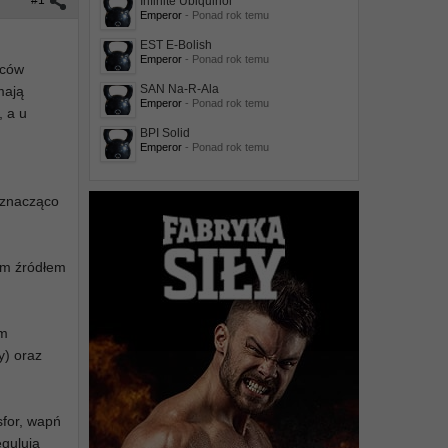
#1
Infinite Ubiquinol
Emperor
- Ponad rok temu
EST E-Bolish
Emperor
- Ponad rok temu
wców
SAN Na-R-Ala
mają
Emperor
- Ponad rok temu
, a u
BPI Solid
Emperor
- Ponad rok temu
i znacząco
nym źródłem
em
y) oraz
sfor, wapń
egulują