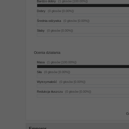
Bardzo dobry
(1 głosów [100.00%])
Dobry
(0 głosów [0.00%])
Średnia odżywka
(0 głosów [0.00%])
Słaby
(0 głosów [0.00%])
Ocenia działania
Masa
(1 głosów [100.00%])
Siła
(0 głosów [0.00%])
Wytrzymałość
(0 głosów [0.00%])
Redukcja tłuszczu
(0 głosów [0.00%])
G
Emperor