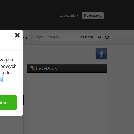
Logowanie »
Rejestracja
lacze tłuszczu
Ten temat
związku
obowych
FaceBook
ją do
aj
ać odpowiedź
wisu