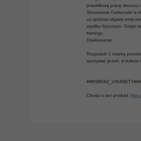
prawidłową pracę skurczu 
Stosowanie Carborade w ok
co opóźnia objawy zmęczen
wysiłku fizycznym. Dzięki
treningu.
Dawkowanie:
Rozpuścić 1 miarkę proszku
spożywać przed, w trakcie
###OBRAZ_USUNIETY##
Chodzi o ten produkt:
http: