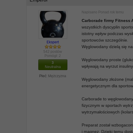
Napisano
Ponad rok temu
Carborade firmy Fitness 
wszystkich dyscyplin spor
istotny wpływ podczas wysi
sportowców szczególnie.
Ekspert
Węglowodany dzielą się n
542 postów
Pomógł:
2
Węglowodany proste (glukoz
3
wpływają na wyrzut insulin
Neutralna
Płeć:
Mężczyzna
Węglowodany złożone (malto
energetycznym dla sporto
Carborade to węglowodany
fizycznym w sportach wytrzy
wytrzymałościowych (kolarst
Preparat został wzbogacony
i magnez. Dzięki temu dosta