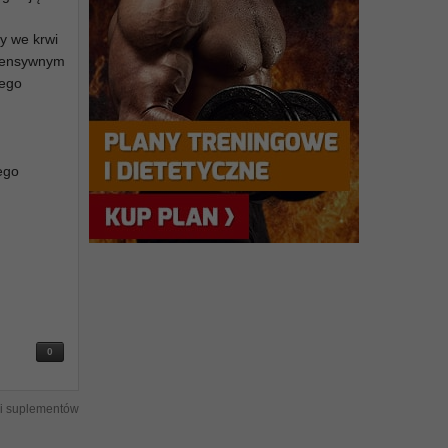
y we krwi
ntensywnym
łego
ego
0
i suplementów