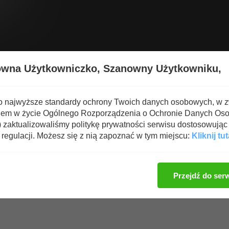
Wyświetl nową zawartość
Spa
owna Użytkowniczko,
Szanowny Użytkowniku,
 odżywek i suplementów
o najwyższe standardy ochrony Twoich danych osobowych, w 
iem w życie Ogólnego Rozporządzenia o Ochronie Danych Os
zaktualizowaliśmy politykę prywatności serwisu dostosowując 
regulacji. Możesz się z nią zapoznać w tym miejscu:
Kliknij tut
Zaloguj się, aby dod
Przejdź do ser
(1 użytkowników oddało głos)