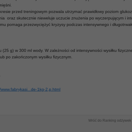
mięśni.
resie przed treningowym pozwala utrzymać prawidłowy poziom glukoz
ia oraz skutecznie nieweluje uczucie znużenia po wyczerpującym i i
 temu pomaga przezwyciężyć kryzysy podczas intensywnego i długotrwa
 (25 g) w 300 ml wody. W zależności od intensywności wysiłku fizyczn
 lub po zakończonym wysiłku fizycznym.
#
//www.fabrykasi...de-1kg-2,p.html
Wróć do Ranking odżywek 