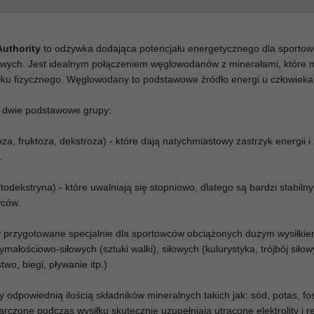
Authority
to odżywka dodająca potencjału energetycznego dla sporto
towych. Jest idealnym połączeniem węglowodanów z minerałami, które 
łku fizycznego. Węglowodany to podstawowe źródło energi u człowieka
a dwie podstawowe grupy:
a, fruktoza, dekstroza) - które dają natychmiastowy zastrzyk energii 
y.
dekstryna) - które uwalniają się stopniowo, dlatego są bardzi stabil
wców.
 przygotowane specjalnie dla sportowców obciążonych dużym wysiłki
małościowo-siłowych (sztuki walki), siłowych (kulurystyka, trójbój siłow
wo, biegi, pływanie itp.)
 odpowiednią ilością składników mineralnych takich jak: sód, potas, fo
rczone podczas wysiłku skutecznie uzupełniają utracone elektrolity i r