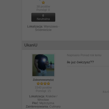
38 postów
Pomógł:
0
0
Neutralna
Lokalizacja:
Warszawa -
Śródmieście
UkaniU
Napisano
Ponad rok temu
ile juz ćwiczysz??
Zabanowany(a)
3340 postów
Pomógł:
15
S
iła
Lokalizacja:
Kraków /
Wrocław
Płeć:
Mężczyzna
Zainteresowania:
Culinary