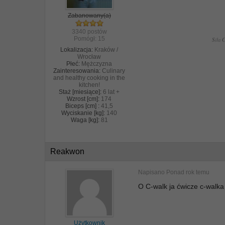
Zabanowany(a)
3340 postów
Pomógł:
15
S
iła
Lokalizacja:
Kraków /
Wrocław
Płeć:
Mężczyzna
Zainteresowania:
Culinary
and healthy cooking in the
kitchen!
Staż [miesiące]:
6 lat +
Wzrost [cm]:
174
Biceps [cm] :
41,5
Wyciskanie [kg]:
140
Waga [kg]:
81
Reakwon
Napisano
Ponad rok temu
O C-walk ja ćwicze c-walka
Użytkownik