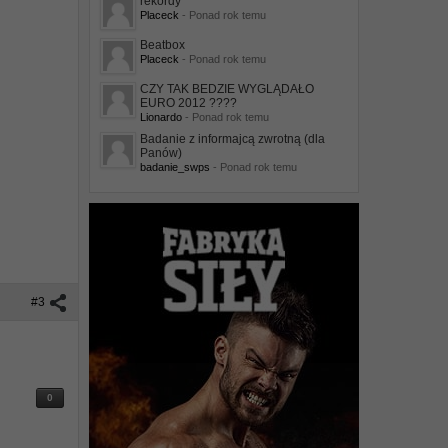
rekordy
Placeck
- Ponad rok temu
Beatbox
Placeck
- Ponad rok temu
CZY TAK BEDZIE WYGLĄDAŁO
EURO 2012 ????
Lionardo
- Ponad rok temu
Badanie z informajcą zwrotną (dla
Panów)
badanie_swps
- Ponad rok temu
#3
0