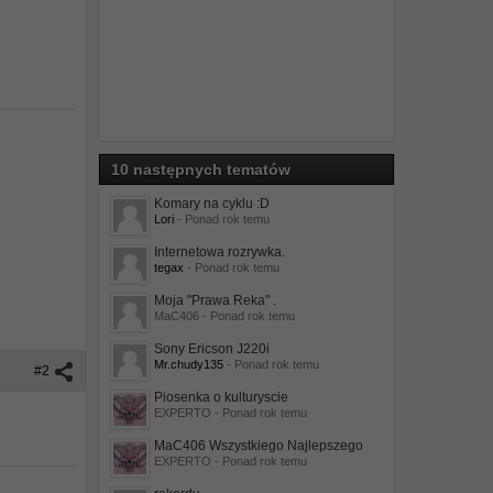
10 następnych tematów
Komary na cyklu :D
Lori
- Ponad rok temu
Internetowa rozrywka.
tegax
- Ponad rok temu
Moja "Prawa Reka" .
MaC406
- Ponad rok temu
Sony Ericson J220i
Mr.chudy135
- Ponad rok temu
#2
Piosenka o kulturyscie
EXPERTO
- Ponad rok temu
MaC406 Wszystkiego Najlepszego
EXPERTO
- Ponad rok temu