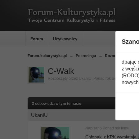
Forum
Użytkownicy
Szan
Forum-kulturystyka.pl
→
Po treningu
→
Rozmowy nie na t
dbając 
z wejśc
C-Walk
(RODO) 
Rozpoczęty przez
UkaniU
,
Ponad rok temu
nowych 
3 odpowiedzi w tym temacie
UkaniU
Napisano
Ponad rok temu
Chłopaki z KRK wymiatają