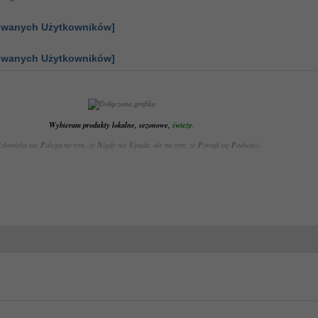
gowanych Użytkowników]
gowanych Użytkowników]
Wybieram produkty lokalne, sezonowe,
świeże
.
C
złowieka nie
P
olega na tym, że
N
igdy nie
U
pada, ale na tym, że
P
otrafi się
P
odnosić
.