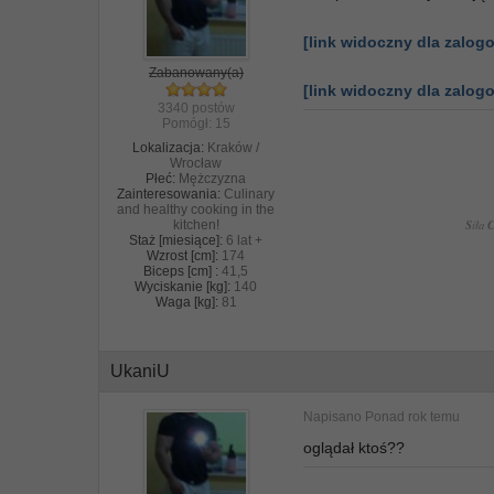
[link widoczny dla zalo
Zabanowany(a)
[link widoczny dla zalo
3340 postów
Pomógł:
15
Lokalizacja:
Kraków /
Wrocław
Płeć:
Mężczyzna
Zainteresowania:
Culinary
and healthy cooking in the
S
iła
kitchen!
Staż [miesiące]:
6 lat +
Wzrost [cm]:
174
Biceps [cm] :
41,5
Wyciskanie [kg]:
140
Waga [kg]:
81
UkaniU
Napisano
Ponad rok temu
oglądał ktoś??