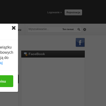
Logowanie »
Rejestracja
lacze tłuszczu
Ten temat
związku
obowych
FaceBook
ją do
aj
ać odpowiedź
wisu
#1