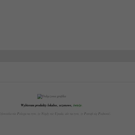
Wybieram produkty lokalne, sezonowe,
świeże
.
C
złowieka nie
P
olega na tym, że
N
igdy nie
U
pada, ale na tym, że
P
otrafi się
P
odnosić
.