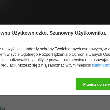
Wyświetl nową zawartość
Spa
owna Użytkowniczko,
Szanowny Użytkowniku,
emat
o najwyższe standardy ochrony Twoich danych osobowych, w 
iem w życie Ogólnego Rozporządzenia o Ochronie Danych Os
zaktualizowaliśmy politykę prywatności serwisu dostosowując 
regulacji. Możesz się z nią zapoznać w tym miejscu:
Kliknij tut
Zaloguj się, aby dod
Przejdź do ser