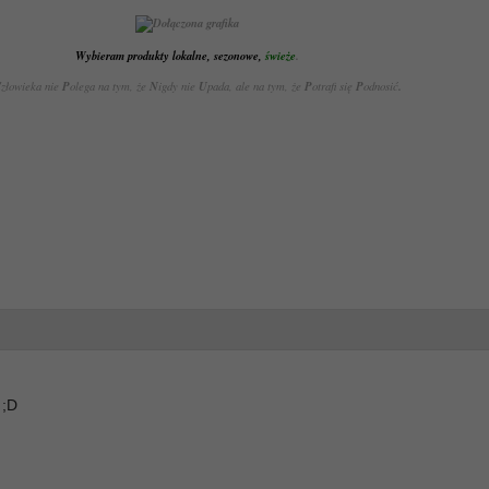
Wybieram produkty lokalne, sezonowe,
świeże
.
C
złowieka nie
P
olega na tym, że
N
igdy nie
U
pada, ale na tym, że
P
otrafi się
P
odnosić
.
 ;D