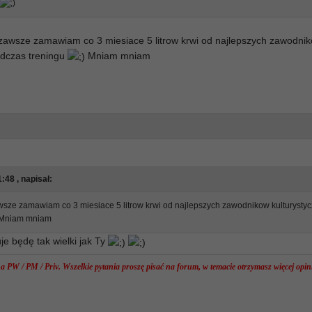
 zawsze zamawiam co 3 miesiace 5 litrow krwi od najlepszych zawodni
podczas treningu
Mniam mniam
:48 , napisał:
wsze zamawiam co 3 miesiace 5 litrow krwi od najlepszych zawodnikow kulturystyc
Mniam mniam
je będę tak wielki jak Ty
 PW / PM / Priv. Wszelkie pytania proszę pisać na forum, w temacie otrzymasz więcej opini