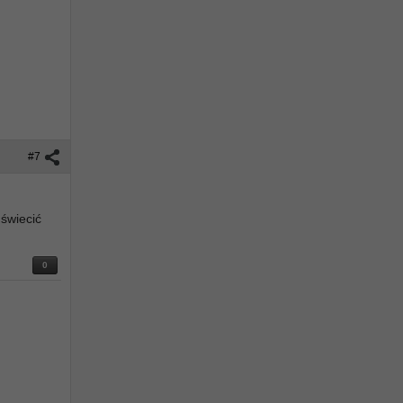
#7
świecić
0