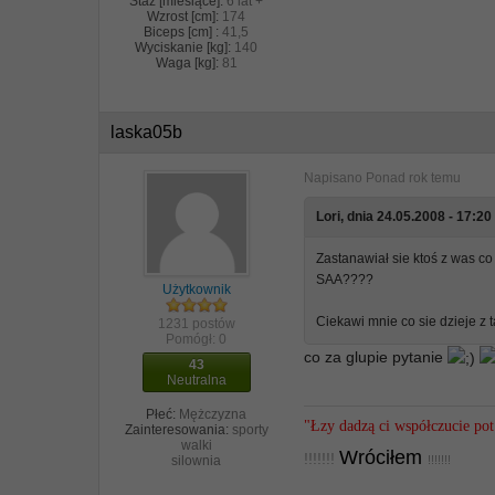
Staż [miesiące]:
6 lat +
Wzrost [cm]:
174
Biceps [cm] :
41,5
Wyciskanie [kg]:
140
Waga [kg]:
81
laska05b
Napisano
Ponad rok temu
Lori, dnia 24.05.2008 - 17:20 
Zastanawiał sie ktoś z was co 
SAA????
Użytkownik
Ciekawi mnie co sie dzieje z 
1231 postów
Pomógł:
0
co za glupie pytanie
43
Neutralna
Płeć:
Mężczyzna
"Łzy dadzą ci współczucie pot 
Zainteresowania:
sporty
walki
Wróciłem
!!!!!!!
!!!!!!!
silownia