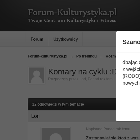
Forum
Użytkownicy
Szan
Forum-kulturystyka.pl
→
Po treningu
→
Rozmowy nie na t
dbając 
z wejśc
Komary na cyklu :D
(RODO) 
Rozpoczęty przez
Lori
,
Ponad rok temu
nowych 
12 odpowiedzi w tym temacie
Lori
Napisano
Ponad rok temu
Zastanawiał sie ktoś z was 