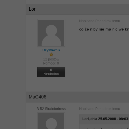
Lori
Napisano
Ponad rok temu
co że niby nie ma nic we k
Użytkownik
12 postów
Pomógł:
0
0
Neutralna
MaC406
B-52 Stratofortress
Napisano
Ponad rok temu
Lori, dnia 25.05.2008 - 08:03 