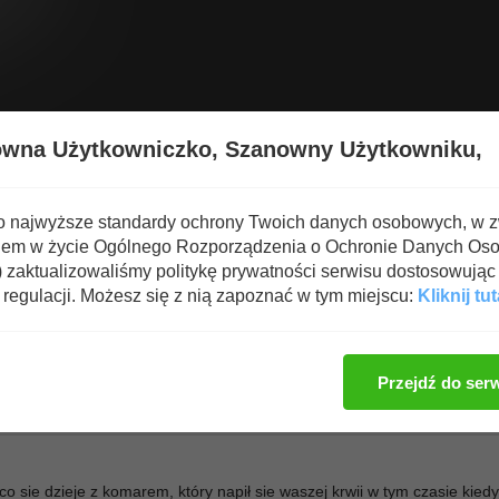
Wyświetl nową zawartość
Spa
owna Użytkowniczko,
Szanowny Użytkowniku,
emat
o najwyższe standardy ochrony Twoich danych osobowych, w 
iem w życie Ogólnego Rozporządzenia o Ochronie Danych Os
zaktualizowaliśmy politykę prywatności serwisu dostosowując 
regulacji. Możesz się z nią zapoznać w tym miejscu:
Kliknij tut
Zaloguj się, aby dod
Przejdź do ser
co sie dzieje z komarem, który napił sie waszej krwii w tym czasie kiedy