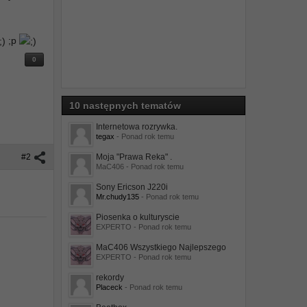
;p
0
10 następnych tematów
Internetowa rozrywka.
tegax
- Ponad rok temu
#2
Moja "Prawa Reka" .
MaC406
- Ponad rok temu
Sony Ericson J220i
Mr.chudy135
- Ponad rok temu
Piosenka o kulturyscie
EXPERTO
- Ponad rok temu
MaC406 Wszystkiego Najlepszego
EXPERTO
- Ponad rok temu
rekordy
Placeck
- Ponad rok temu