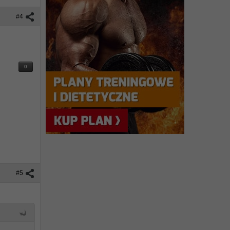
#4
0
#5