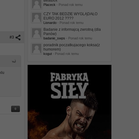
Beatbox
Placeck
- Ponad rok temu
CZY TAK BEDZIE WYGLĄDAŁO
EURO 2012 ????
Lionardo
- Ponad rok temu
Badanie z informajcą zwrotną (dla
Panów)
#3
badanie_swps
- Ponad rok temu
poradnik poczatkujacego koksa(z
humorem)
kogut
- Ponad rok temu
klu
0