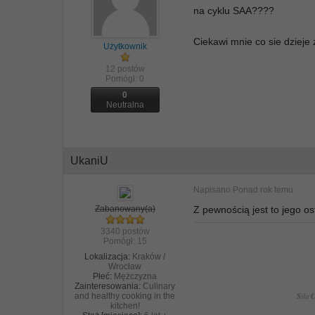
na cyklu SAA????
Ciekawi mnie co sie dzieje 
Użytkownik
12 postów
Pomógł:
0
0
Neutralna
UkaniU
Napisano
Ponad rok temu
Zabanowany(a)
Z pewnością jest to jego os
3340 postów
Pomógł:
15
Lokalizacja:
Kraków /
Wrocław
Płeć:
Mężczyzna
Zainteresowania:
Culinary
S
iła
and healthy cooking in the
kitchen!