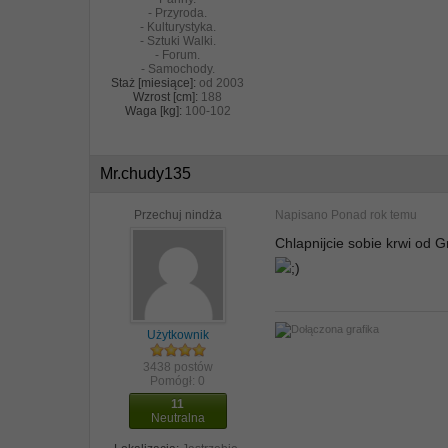
- Przyroda.
- Kulturystyka.
- Sztuki Walki.
- Forum.
- Samochody.
Staż [miesiące]:
od 2003
Wzrost [cm]:
188
Waga [kg]:
100-102
Mr.chudy135
Przechuj nindża
Napisano
Ponad rok temu
Chlapnijcie sobie krwi od 
Użytkownik
3438 postów
Pomógł:
0
11
Neutralna