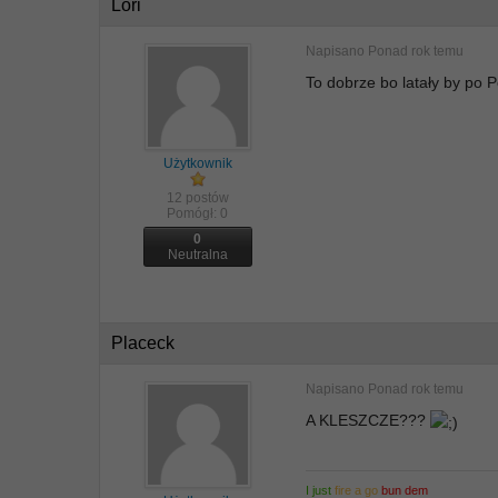
Lori
Napisano
Ponad rok temu
To dobrze bo latały by po 
Użytkownik
12 postów
Pomógł:
0
0
Neutralna
Placeck
Napisano
Ponad rok temu
A KLESZCZE???
I just
fire a go
bun dem