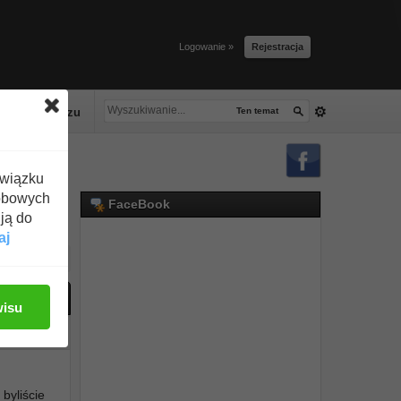
Logowanie »
Rejestracja
lacze tłuszczu
Ten temat
związku
obowych
FaceBook
ją do
aj
ać odpowiedź
wisu
#1
 byliście