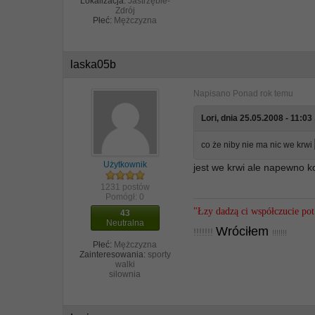
Lokalizacja:
Jastrzębie-
Zdrój
Płeć:
Mężczyzna
laska05b
Napisano
Ponad rok temu
Lori, dnia 25.05.2008 - 11:03 
co że niby nie ma nic we krwi
Użytkownik
jest we krwi ale napewno k
1231 postów
Pomógł:
0
"Łzy dadzą ci współczucie pot 
43
Neutralna
Wróciłem
!!!!!!!
!!!!!!!
Płeć:
Mężczyzna
Zainteresowania:
sporty
walki
silownia