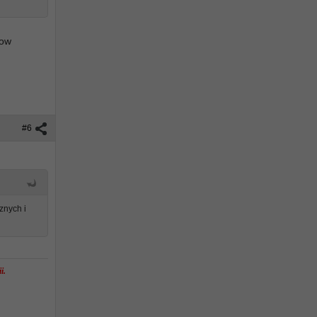
kow
#6
znych i
i.