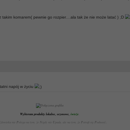
z takim komarem( pewnie go rozpier....ala tak że nie może latać ) ;D
tatni napój w życiu
Wybieram produkty lokalne, sezonowe,
świeże
.
C
złowieka nie
P
olega na tym, że
N
igdy nie
U
pada, ale na tym, że
P
otrafi się
P
odnosić
.