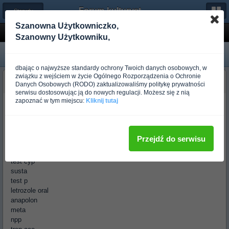
Forum-kulturystyka.pl
← Sterydy i Prohormony
Szanowna Użytkowniczko,
Gorillaz Pharmacy
Szanowny Użytkowniku,
dbając o najwyższe standardy ochrony Twoich danych osobowych, w
związku z wejściem w życie Ogólnego Rozporządzenia o Ochronie
vaizadoo
Danych Osobowych (RODO) zaktualizowaliśmy politykę prywatności
Ponad rok temu
serwisu dostosowując ją do nowych regulacji. Możesz się z nią
zapoznać w tym miejscu:
Kliknij tutaj
lab lata od niedawna, testy i letro działa, właśnie wyniki odebrałem i
przy dawce 7/100ml e3d estro poniżej skali. enan 250mg e3d
inj:
Przejdź do serwisu
test e
test cyp
susta
test p
letrozole oral
anapolon
meta
npp