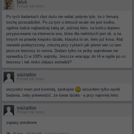
faluś
Ponad rok temu
Po tych badaniach zbyt dużo nie widać jedynie tyle, że z femarą
trochę przesadziłeś. Po za tym o letrozol wcale nie jest trudno,
ogólnie ludzie najbardziej lubią ari, później letro, na końcu dopiero
przypucowane na internecie exe, które dla niektórych jest ok, a na
innych na prawdę kiepsko działa, klasyka to ari, letro już kosa. Alat
niewiele podwyższony, zresztą przy cyklach jak pieron wie co tam
jeszcze bierzesz to norma. Dodam tylko że próby wątrobowe nie
sprawdzą Ci w 100% wątroby. Jeszcze wracając do IA w ogóle po co
bierzesz i tak nisko zbijasz estradiol?
vaizadoo
Ponad rok temu
wszystko mam pod kontrolą, spokojnie
wrzuciłem tylko wynik
badania, żeby potwierdzić, że towar działa - a przy najmniej letro.
vaizadoo
Ponad rok temu
zapasy porobione
5.jpg
26,97 KB
0 Ilość pobrań