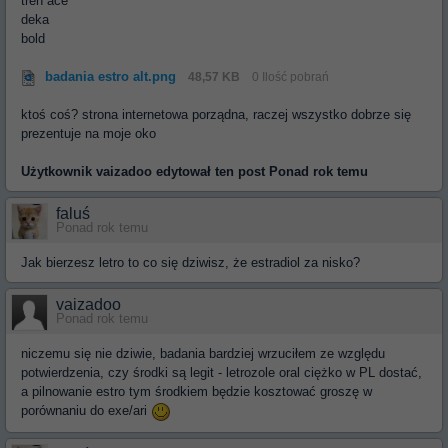
tren ace
deka
bold
badania estro alt.png
48,57 KB
0 Ilość pobrań
ktoś coś? strona internetowa porządna, raczej wszystko dobrze się
prezentuje na moje oko
Użytkownik
vaizadoo
edytował ten post Ponad rok temu
faluś
Ponad rok temu
Jak bierzesz letro to co się dziwisz, że estradiol za nisko?
vaizadoo
Ponad rok temu
niczemu się nie dziwie, badania bardziej wrzuciłem ze względu
potwierdzenia, czy środki są legit - letrozole oral ciężko w PL dostać,
a pilnowanie estro tym środkiem będzie kosztować groszę w
porównaniu do exe/ari