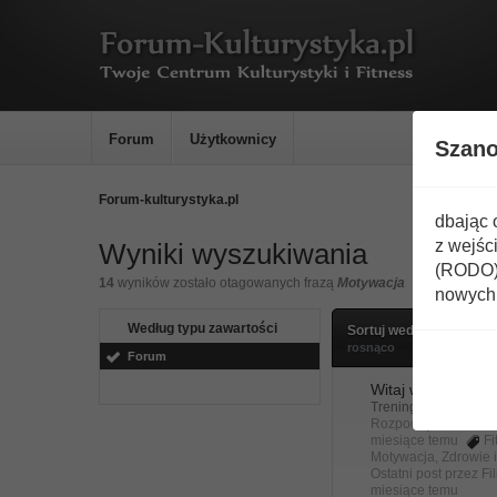
Forum
Użytkownicy
Szan
Forum-kulturystyka.pl
dbając 
z wejśc
Wyniki wyszukiwania
(RODO) 
14
wyników zostało otagowanych frazą
Motywacja
nowych 
Według typu zawartości
Sortuj według
ostatni
rosnąco
Forum
Witaj w Świat_Fit
Trening dla zaawan
Rozpoczęty przez
Fi
miesiące temu
Fi
Motywacja
,
Zdrowie
Ostatni post przez
Fi
miesiące temu