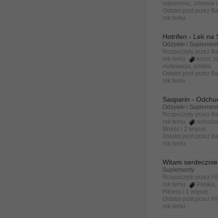
odpornosc
,
zdrowie
Ostatni post przez
Ba
rok temu
Hotrifen - Lek na
Odżywki i Suplemen
Rozpoczęty przez
Ba
rok temu
kosci
,
z
motywacja
,
polska
Ostatni post przez
Ba
rok temu
Sasparin - Odchu
Odżywki i Suplemen
Rozpoczęty przez
Ba
rok temu
ochudz
fitness
i 2 więcej
Ostatni post przez
Ba
rok temu
Witam serdecznie
Suplementy
Rozpoczęty przez
Fi
rok temu
Polska
,
Fitness
i 1 więcej
Ostatni post przez
Fi
rok temu