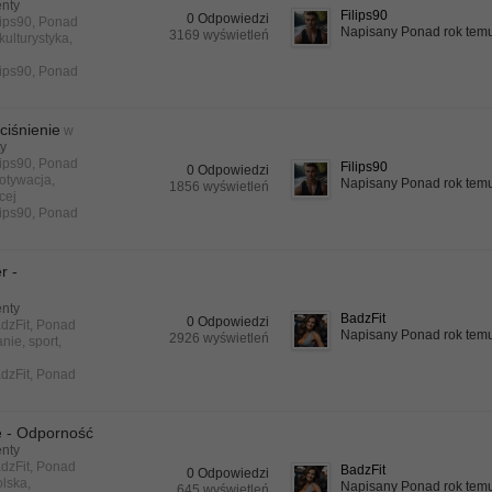
enty
Filips90
0 Odpowiedzi
lips90
, Ponad
Napisany Ponad rok tem
3169 wyświetleń
kulturystyka
,
lips90
,
Ponad
ciśnienie
w
ty
lips90
, Ponad
Filips90
0 Odpowiedzi
otywacja
,
Napisany Ponad rok tem
1856 wyświetleń
ęcej
lips90
,
Ponad
r -
enty
BadzFit
0 Odpowiedzi
dzFit
, Ponad
Napisany Ponad rok tem
2926 wyświetleń
anie
,
sport
,
dzFit
,
Ponad
 - Odporność
enty
dzFit
, Ponad
BadzFit
0 Odpowiedzi
olska
,
Napisany Ponad rok tem
645 wyświetleń