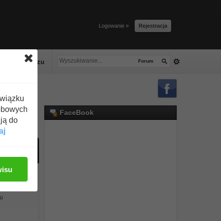
Logowanie »
Rejestracja
lacze tłuszczu
Forum
związku
obowych
FaceBook
ją do
aj
o
wisu
mu