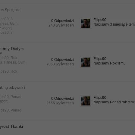
e
w
Sprzęt do
lips90
, 3
Filips90
0 Odpowiedzi
tness
,
Gym
,
Napisany 3 miesiące te
240 wyświetleń
 2 więcej
lips90
,
3
menty Diety
w
ty
lips90
, Rok
Filips90
0 Odpowiedzi
ta
,
Fitness
,
Gym
Napisany Rok temu
7063 wyświetleń
lips90
,
Rok
king odżywek i
lips90
, Ponad
Filips90
0 Odpowiedzi
sport
,
Napisany Ponad rok tem
2555 wyświetleń
lips90
,
Ponad
yrost Tkanki