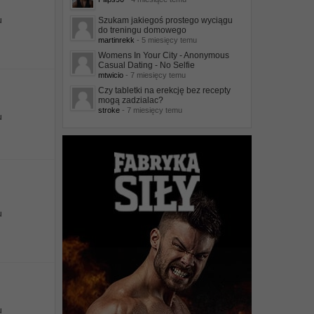
u
Szukam jakiegoś prostego wyciągu
do treningu domowego
martinrekk
- 5 miesięcy temu
Womens In Your City - Anonymous
Casual Dating - No Selfie
mtwicio
- 7 miesięcy temu
Czy tabletki na erekcję bez recepty
mogą zadzialac?
stroke
- 7 miesięcy temu
u
u
u