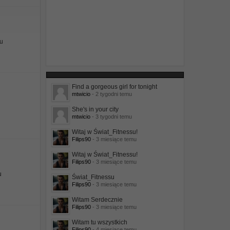
mu
Find a gorgeous girl for tonight
mtwicio
- 2 tygodni temu
She's in your city
mtwicio
- 3 tygodni temu
Witaj w Świat_Fitnessu!
Filips90
- 3 miesiące temu
Witaj w Świat_Fitnessu!
Filips90
- 3 miesiące temu
u
Świat_Fitnessu
Filips90
- 3 miesiące temu
Witam Serdecznie
Filips90
- 3 miesiące temu
Witam tu wszystkich
Filips90
- 4 miesiące temu