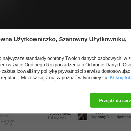
Wyświetl nową zawartość
Spa
owna Użytkowniczko,
Szanowny Użytkowniku,
o najwyższe standardy ochrony Twoich danych osobowych, w 
iem w życie Ogólnego Rozporządzenia o Ochronie Danych Os
zaktualizowaliśmy politykę prywatności serwisu dostosowując 
regulacji. Możesz się z nią zapoznać w tym miejscu:
Kliknij tut
Sortuj
ej aktualizacji
Tytuł
Odpowiedzi
Wyświetlenia
malejąc
Przejdź do ser
nessu!
w
sowanych
lips90
, 3
Filips90
0 Odpowiedzi
tness
,
Napisany 3 miesiące te
116 wyświetleń
i 1 więcej
lips90
,
3