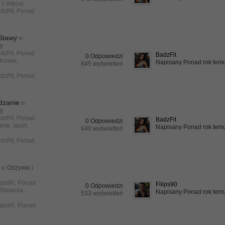
i 1 więcej
dzFit
,
Ponad
 Stawy
w
ty
dzFit
, Ponad
BadzFit
0 Odpowiedzi
drowie
,
Napisany Ponad rok tem
845 wyświetleń
dzFit
,
Ponad
dzanie
w
ty
dzFit
, Ponad
BadzFit
0 Odpowiedzi
anie
,
sport
,
Napisany Ponad rok tem
640 wyświetleń
dzFit
,
Ponad
w
Odżywki i
lips90
, Ponad
Filips90
0 Odpowiedzi
Siłownia
,
Napisany Ponad rok tem
533 wyświetleń
lips90
,
Ponad