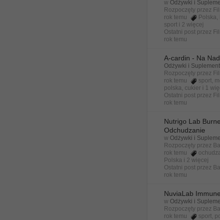
w
Odżywki i Suplem
Rozpoczęty przez
Fi
rok temu
Polska
,
sport
i 2 więcej
Ostatni post przez
Fi
rok temu
A-cardin - Na Nad
Odżywki i Suplemen
Rozpoczęty przez
Fi
rok temu
sport
,
m
polska
,
cukier
i 1 wi
Ostatni post przez
Fi
rok temu
Nutrigo Lab Burne
Odchudzanie
w
Odżywki i Suplem
Rozpoczęty przez
Ba
rok temu
ochudz
Polska
i 2 więcej
Ostatni post przez
Ba
rok temu
NuviaLab Immune
w
Odżywki i Suplem
Rozpoczęty przez
Ba
rok temu
sport
,
p