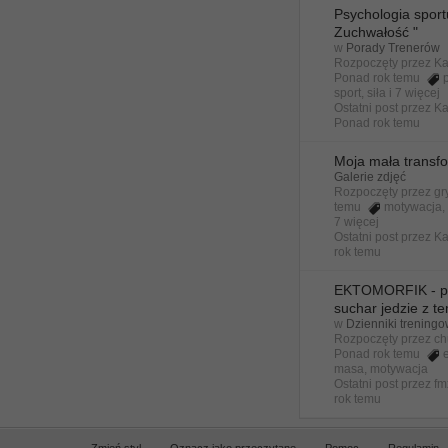
Psychologia sport
Zuchwałość "
w
Porady Trenerów
Rozpoczęty przez
Ka
Ponad rok temu
sport
,
siła
i 7 więcej
Ostatni post przez
Ka
Ponad rok temu
Moja mała transf
Galerie zdjęć
Rozpoczęty przez
gr
temu
motywacja
7 więcej
Ostatni post przez
Ka
rok temu
EKTOMORFIK - p
suchar jedzie z t
w
Dzienniki trening
Rozpoczęty przez
ch
Ponad rok temu
masa
,
motywacja
Ostatni post przez
fm
rok temu