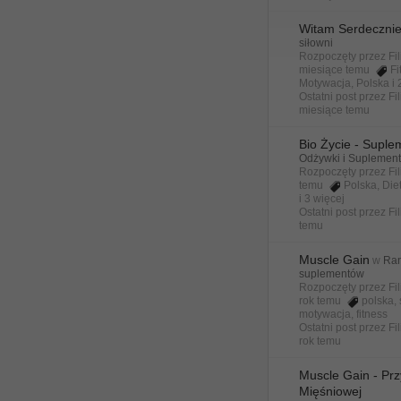
Witam Serdeczni
siłowni
Rozpoczęty przez
Fi
miesiące temu
Fi
Motywacja
,
Polska
i
Ostatni post przez
Fi
miesiące temu
Bio Życie - Suple
Odżywki i Suplemen
Rozpoczęty przez
Fi
temu
Polska
,
Die
i 3 więcej
Ostatni post przez
Fi
temu
Muscle Gain
w
Ran
suplementów
Rozpoczęty przez
Fi
rok temu
polska
,
motywacja
,
fitness
Ostatni post przez
Fi
rok temu
Muscle Gain - Prz
Mięśniowej