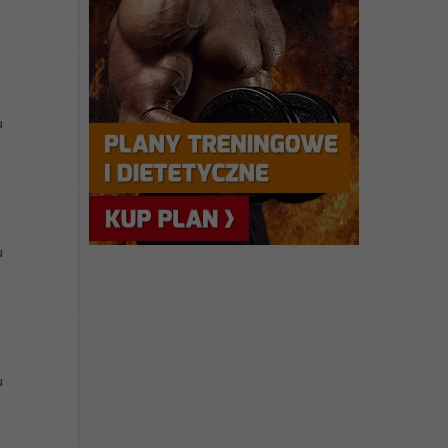
u
u
u