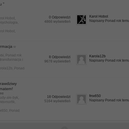
u "
Karol Hobot
0 Odpowiedzi
rol Hobot
,
Napisany Ponad rok tem
4866 wyświetleń
psychologia
,
rol Hobot
,
ormacja
w
ybi
, Ponad rok
Karola12b
8 Odpowiedzi
,
transformacja
i
Napisany Ponad rok tem
9678 wyświetleń
rola12b
,
Ponad
rawdziwy
ematem!
owe
fmx650
18 Odpowiedzi
udy-ale-byk
,
Napisany Ponad rok tem
5164 wyświetleń
ektomorfik
,
x650
,
Ponad