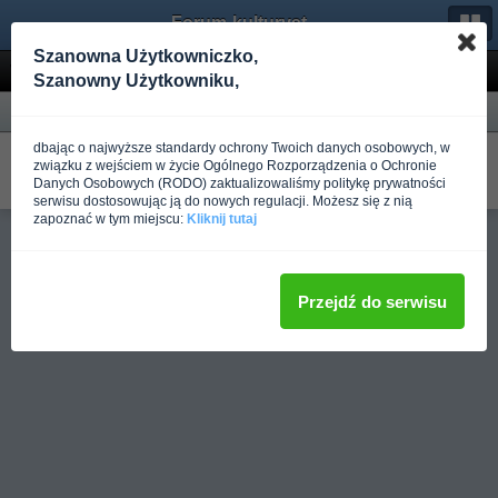
Forum-kulturystyka.pl
Szanowna Użytkowniczko,
Wyniki wyszukiwania
Szanowny Użytkowniku,
Forum
dbając o najwyższe standardy ochrony Twoich danych osobowych, w
Dieta do oceny -redu
związku z wejściem w życie Ogólnego Rozporządzenia o Ochronie
W Dieta
Danych Osobowych (RODO) zaktualizowaliśmy politykę prywatności
Napisano
Ponad rok temu
przez Rafalkarcz
serwisu dostosowując ją do nowych regulacji. Możesz się z nią
zapoznać w tym miejscu:
Kliknij tutaj
Pełna wersja
Przejdź do serwisu