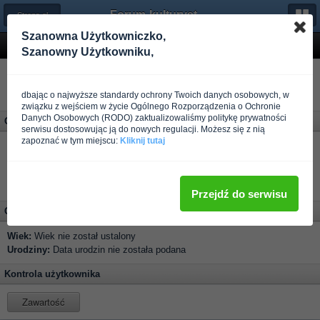
Forum-kulturystyka.pl
← Strona główna
Szanowna Użytkowniczko,
Profil użytkownika elizka22
Szanowny Użytkowniku,
dbając o najwyższe standardy ochrony Twoich danych osobowych, w
związku z wejściem w życie Ogólnego Rozporządzenia o Ochronie
Danych Osobowych (RODO) zaktualizowaliśmy politykę prywatności
Osobiste
serwisu dostosowując ją do nowych regulacji. Możesz się z nią
zapoznać w tym miejscu:
Kliknij tutaj
Grupa:
Użytkownik
Całość postów:
0
Rejestracja:
Ponad rok temu
Ostatnio:
Ponad rok temu
Przejdź do serwisu
Osobiste
Wiek:
Wiek nie został ustalony
Urodziny:
Data urodzin nie została podana
Kontrola użytkownika
Zawartość