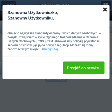
Forum-kulturystyka.pl
← JUDO
Szanowna Użytkowniczko,
Pytanie do judokow w kwestii formalnej
Szanowny Użytkowniku,
«
Następny
Poprzedni
»
dbając o najwyższe standardy ochrony Twoich danych osobowych, w
związku z wejściem w życie Ogólnego Rozporządzenia o Ochronie
budo_mags
Danych Osobowych (RODO) zaktualizowaliśmy politykę prywatności
Ponad rok temu
serwisu dostosowując ją do nowych regulacji. Możesz się z nią
zapoznać w tym miejscu:
Kliknij tutaj
przeca to nie niuans, tylko taka sama podstawowa zasada, jak rzut
na plecy :wink:
«
Następny
Przejdź do serwisu
Poprzedni
»
Pełna wersja