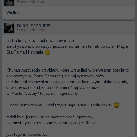
Ponad rok temu
Wielkoscia ...
budo_schtruntz
Ponad rok temu
na Budo było już trochę wątków o tym
ale chyba watro poruszyć jeszcze raz ten ten temat, bo dział "Magia
Stali" umarł i stygnie
Khunag ,wszystkie przykłady, które wrzuciłeś w pierwszym poście to
chińszczyzna, (poza Gerberem) nie najwyższych lotów
miękka stal z krawędzią zawijającą się na byle czym, słabe blokady,
łatwo zrywalne śrubki to codzienność tej klasie noży
a "Master Cutlery" to już shit legendarny
...choć mimo to wielu ludzi używa tego latami i sobie chwali
radził bym jednak już na początek coś lepszego,
ale niestety dobra stal zaczyna się powyżej 100 zł:
jest tego mnóóóóóstwo,