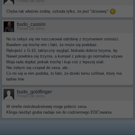
Ponad rok temu
Chyba tak właśnie zrobię, szkoda tylko, że jest "dziurawy"
budo_cassini
Ponad rok temu
No to żebyś się nie rozczarowal odrobinę z trzymaniem ostrości.
Bawilem się trochę nim i fakt, że może się podobać.
Rękojeść z G-10, taktyczny wygląd, blokada dobrze trzyma, itp.
Nawet powłoka się trzyma, a kumpel z pokoju go normalnie używa.
Moja rada dopłać jednak trochę i kup coś z lepszej stali.
Nie żebym się czepiał do vexa, ale...
Co mi się w nim podoba, to fakt, że dzieki temu szlifowi, ktory ma
ładnie tnie.
budo_goldfinger
Ponad rok temu
W strefie niskobudzetowej moge polecic vexa.
Klinga niezbyt gruba nadaje sie do codziennego EDC'owania.