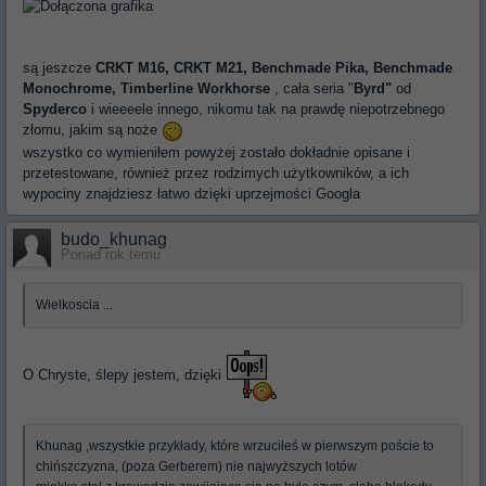
są jeszcze
CRKT M16, CRKT M21, Benchmade Pika, Benchmade
Monochrome, Timberline Workhorse
, cała seria "
Byrd"
od
Spyderco
i wieeeele innego, nikomu tak na prawdę niepotrzebnego
złomu, jakim są noże
wszystko co wymieniłem powyżej zostało dokładnie opisane i
przetestowane, również przez rodzimych użytkowników, a ich
wypociny znajdziesz łatwo dzięki uprzejmości Googla
budo_khunag
Ponad rok temu
Wielkoscia ...
O Chryste, ślepy jestem, dzięki
Khunag ,wszystkie przykłady, które wrzuciłeś w pierwszym poście to
chińszczyzna, (poza Gerberem) nie najwyższych lotów