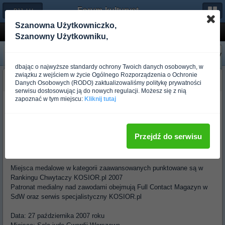
Forum-kulturystyka.pl
← BJJ, LUTA LIVRE, SAMBO
Szanowna Użytkowniczko,
Otwarty Turniej Submission Fighting 'Zbysz...
Szanowny Użytkowniku,
«
Następny
Poprzedni
»
dbając o najwyższe standardy ochrony Twoich danych osobowych, w
związku z wejściem w życie Ogólnego Rozporządzenia o Ochronie
budo_brat pit
Danych Osobowych (RODO) zaktualizowaliśmy politykę prywatności
Ponad rok temu
serwisu dostosowując ją do nowych regulacji. Możesz się z nią
zapoznać w tym miejscu:
Kliknij tutaj
Klub MMA Warszawa zaprasza wszystkie kluby grapplingowe na
OTWARTY TURNIEJ SUBMISSION FIGHTING "ZBYSZKO CUP
2007"
Przejdź do serwisu
im. Stanisława Cyganiewicza (więcej o patronie turnieju tutaj:
[link
widoczny dla zalogowanych Użytkowników]
)
Miejsca medalowe w kategorii zaawansowanych punktowane są w
Rankingu Chwytaczy KOSIOR.pl 2007
Patronat medialny nad zawodami obejmują Full Contact Magazyn w
SdW oraz serwis specjalistyczny KOSIOR.pl
Data: 27 października 2007 roku