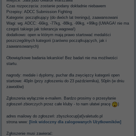
Miejsce: Sala judo Gwardii Warszawa
Czas rozpoczęcia: zostanie podany dokładnie niebawem
Przepisy: ADCC Submission Fighting
Kategorie: początkujący (do dwóch lat treningu), zaawansowani
Wagi: wg. ADCC: -66kg, -77kg, -88kg, -99kg, +99kg (UWAGA! nie ma
czegoś takiego jak tolerancja wagowa!)
dodatkowo: open w którym mają prawo startować medaliści
poszczególnych kategorii (zarówno początkujących, jak i
zaawansowanych)
Obowiązkowe badania lekarskie! Bez badań nie ma możliwości
startu.
nagrody: medale i dyplomy, puchar dla zwycięzcy kategorii open
startowe: 40pln (przy zgłoszeniu do 23 pażdziernika), 50pln (w dniu
zawodów)
Zgłoszenia wyłącznie e-mailem. Bardzo prosimy o przesyłanie
zgłoszeń zbiorczych przez całe kluby - to nam ułatwi pracę
)
adres mailowy do zgłoszeń: zbyszkocup[at]valetudo.pl
strona www:
[link widoczny dla zalogowanych Użytkowników]
Zgłoszenie musi zawierać: