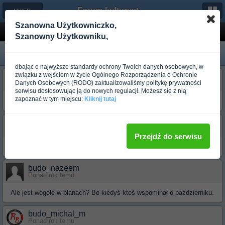
Forum-kulturystyka.pl
← MIXED-MA
Szanowna Użytkowniczko,
Amatorska Gala MMA Pulsar
Szanowny Użytkowniku,
dbając o najwyższe standardy ochrony Twoich danych osobowych, w
związku z wejściem w życie Ogólnego Rozporządzenia o Ochronie
budo_nazeem
Danych Osobowych (RODO) zaktualizowaliśmy politykę prywatności
Ponad rok temu
serwisu dostosowując ją do nowych regulacji. Możesz się z nią
zapoznać w tym miejscu:
Kliknij tutaj
Może ktoś wie kiedy szukuje się następna edycja?
budo_dj_rossi
Ponad rok temu
Przejdź do serwisu
nikt jeszcze nic nie wie:)
budo_nazeem
Ponad rok temu
Ale jest wogóle w planach? Bo kiedyś ktoś wspominał o pażdzierniku.
budo_michal_m
Ponad rok temu