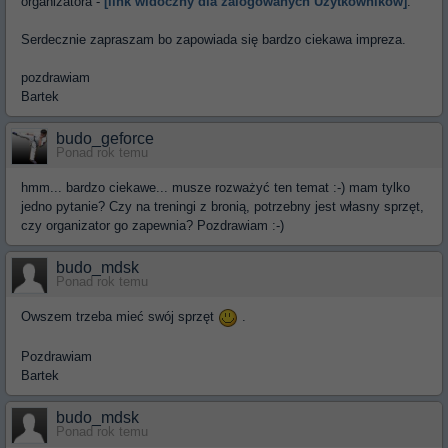
organizatora -
[link widoczny dla zalogowanych Użytkowników]
.
Serdecznie zapraszam bo zapowiada się bardzo ciekawa impreza.
pozdrawiam
Bartek
budo_geforce
Ponad rok temu
hmm... bardzo ciekawe... musze rozważyć ten temat :-) mam tylko
jedno pytanie? Czy na treningi z bronią, potrzebny jest własny sprzęt,
czy organizator go zapewnia? Pozdrawiam :-)
budo_mdsk
Ponad rok temu
Owszem trzeba mieć swój sprzęt
.
Pozdrawiam
Bartek
budo_mdsk
Ponad rok temu