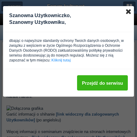
Forum-kulturystyka.pl
← KARATE
Szanowna Użytkowniczko,
Seminarium: Shihan Peter Brockers
Szanowny Użytkowniku,
dbając o najwyższe standardy ochrony Twoich danych osobowych, w
związku z wejściem w życie Ogólnego Rozporządzenia o Ochronie
budo_mdsk
Danych Osobowych (RODO) zaktualizowaliśmy politykę prywatności
Ponad rok temu
serwisu dostosowując ją do nowych regulacji. Możesz się z nią
zapoznać w tym miejscu:
Kliknij tutaj
Witam
Chciałbym wystosować oficjalne zaproszenie do forumowiczów na
seminarium które odbędzie się w dniach 17-18 czerwca 2006 w
Przejdź do serwisu
Lublinie. Zgrupowanie jest otwarte dla wszystkich styli i federacji, a
zajęcia poprowadzi Shihan Peter Brockers z Niemiec, prezydent IKF,
Karate Hanshi.
Garść informacji o shihanie
[link widoczny dla zalogowanych
Użytkowników]
(po angielsku)
Więcej informacji o seminarium znajdziecie na stronach internetowych