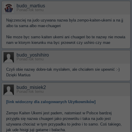
budo_martius
Ponad rok temu
Najczesciej na judo uzywana nazwa byla zempo-kaiten-ukemi a na jj
albo ta sama albo mae-chuageri
Nie moze byc samo kaiten ukemi ani chuageri bo te nazwy nie mowia
nam w ktorym kierunku ma byc przewrot czy ushiro czy mae
budo_yoshihiro
Ponad rok temu
Czyli obie nazwy dobre-tak myslałem, ale chciałem sie upewnić :-)
Dzięki Martius
budo_misiek2
Ponad rok temu
[link widoczny dla zalogowanych Użytkowników]
Zempo Kaiten Ukemi jest padem, natomiast w Polsce bardzej
przyjęła się nazwa chuageri jako przewrótu i taka na judo jest
używana chociaż w tym przypadku to jedno i to samo. Coś takiego,
jak ude hisigi juji gatame i balacha.