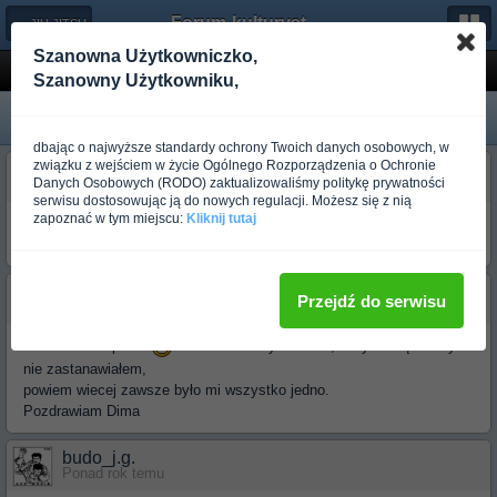
Forum-kulturystyka.pl
← JIU JITSU
Szanowna Użytkowniczko,
Paski
Szanowny Użytkowniku,
dbając o najwyższe standardy ochrony Twoich danych osobowych, w
związku z wejściem w życie Ogólnego Rozporządzenia o Ochronie
budo_nygazzz
Danych Osobowych (RODO) zaktualizowaliśmy politykę prywatności
Ponad rok temu
serwisu dostosowując ją do nowych regulacji. Możesz się z nią
zapoznać w tym miejscu:
Kliknij tutaj
MAm pytanie jakie paski polecacie do judog chodzi mi tu o konkretna
firme bo jak wiadomo sa one roznej twardoci...jakie polecacie??
budo_dymitr
Przejdź do serwisu
Ponad rok temu
Szczeka mi opadła
hmm zaskoczyłeś mnie, w zyciu się nad tym
nie zastanawiałem,
powiem wiecej zawsze było mi wszystko jedno.
Pozdrawiam Dima
budo_j.g.
Ponad rok temu