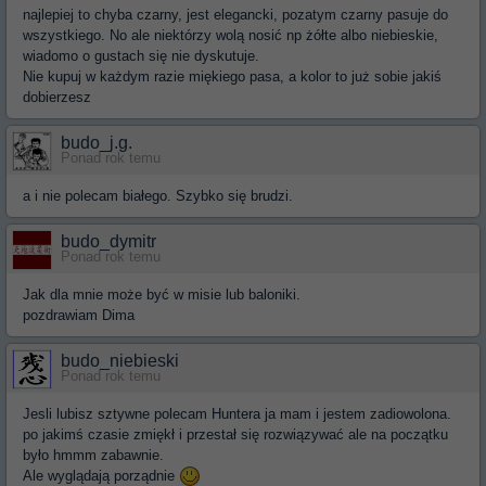
najlepiej to chyba czarny, jest elegancki, pozatym czarny pasuje do
wszystkiego. No ale niektórzy wolą nosić np żółte albo niebieskie,
wiadomo o gustach się nie dyskutuje.
Nie kupuj w każdym razie miękiego pasa, a kolor to już sobie jakiś
dobierzesz
budo_j.g.
Ponad rok temu
a i nie polecam białego. Szybko się brudzi.
budo_dymitr
Ponad rok temu
Jak dla mnie może być w misie lub baloniki.
pozdrawiam Dima
budo_niebieski
Ponad rok temu
Jesli lubisz sztywne polecam Huntera ja mam i jestem zadiowolona.
po jakimś czasie zmiękł i przestał się rozwiązywać ale na początku
było hmmm zabawnie.
Ale wyglądają porządnie