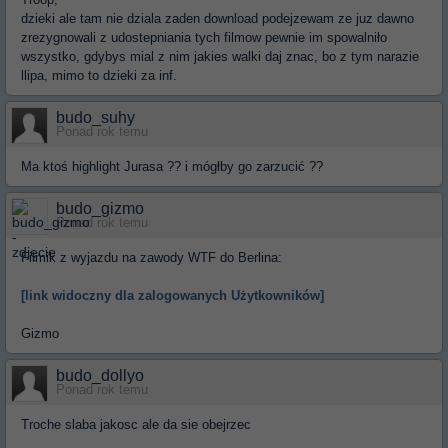
dzieki ale tam nie dziala zaden download podejzewam ze juz dawno
zrezygnowali z udostepniania tych filmow pewnie im spowalniło
wszystko, gdybys mial z nim jakies walki daj znac, bo z tym narazie
llipa, mimo to dzieki za inf.
budo_suhy
Ponad rok temu
Ma ktoś highlight Jurasa ?? i mógłby go zarzucić ??
budo_gizmo
Ponad rok temu
Filmik z wyjazdu na zawody WTF do Berlina:
[link widoczny dla zalogowanych Użytkowników]
Gizmo
budo_dollyo
Ponad rok temu
Troche slaba jakosc ale da sie obejrzec