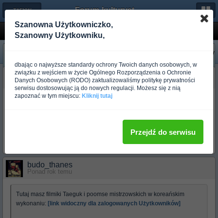
Forum-kulturystyka.pl
← TAEKWONDO
Szanowna Użytkowniczko,
filmy
Szanowny Użytkowniku,
«
Następny
Poprzedni
»
dbając o najwyższe standardy ochrony Twoich danych osobowych, w
związku z wejściem w życie Ogólnego Rozporządzenia o Ochronie
budo_gizmo
Danych Osobowych (RODO) zaktualizowaliśmy politykę prywatności
Ponad rok temu
serwisu dostosowując ją do nowych regulacji. Możesz się z nią
zapoznać w tym miejscu:
Kliknij tutaj
Na stronie kanadyjskiego ITF znajduje się krótki zwiastun nowego
DVD o TKD ITF, który jest aktualnie w przygotowaniu:
[link widoczny dla zalogowanych Użytkowników]
Przejdź do serwisu
Gizmo
budo_thanes
Ponad rok temu
Tutaj masz filmiki Taeguk i poomse mistrzowskich w koreańskim
wykonaniu:
[link widoczny dla zalogowanych Użytkowników]