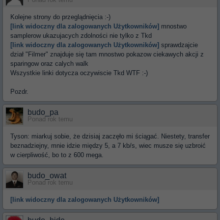
Ponad rok temu
Kolejne strony do przeglądnięcia :-)
[link widoczny dla zalogowanych Użytkowników]
mnostwo
samplerow ukazujacych zdolności nie tylko z Tkd
[link widoczny dla zalogowanych Użytkowników]
sprawdzajcie
dział "Filmer" znajduje się tam mnostwo pokazow ciekawych akcji z
sparingow oraz calych walk
Wszystkie linki dotycza oczywiscie Tkd WTF :-)
Pozdr.
budo_pa
Ponad rok temu
Tyson: miarkuj sobie, że dzisiaj zaczęło mi ściągać. Niestety, transfer
beznadziejny, mnie idzie między 5, a 7 kb/s, wiec musze się uzbroić
w cierpliwość, bo to z 600 mega.
budo_owat
Ponad rok temu
[link widoczny dla zalogowanych Użytkowników]