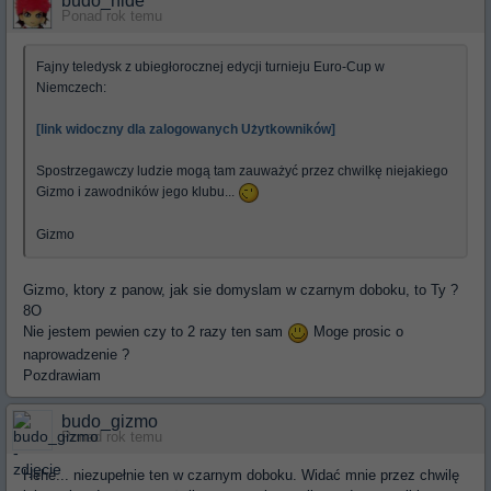
budo_hide
Ponad rok temu
Fajny teledysk z ubiegłorocznej edycji turnieju Euro-Cup w
Niemczech:
[link widoczny dla zalogowanych Użytkowników]
Spostrzegawczy ludzie mogą tam zauważyć przez chwilkę niejakiego
Gizmo i zawodników jego klubu...
Gizmo
Gizmo, ktory z panow, jak sie domyslam w czarnym doboku, to Ty ?
8O
Nie jestem pewien czy to 2 razy ten sam
Moge prosic o
naprowadzenie ?
Pozdrawiam
budo_gizmo
Ponad rok temu
Hehe... niezupełnie ten w czarnym doboku. Widać mnie przez chwilę