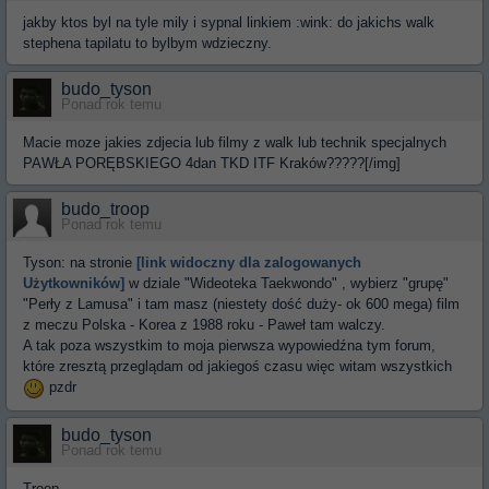
jakby ktos byl na tyle mily i sypnal linkiem :wink: do jakichs walk
stephena tapilatu to bylbym wdzieczny.
budo_tyson
Ponad rok temu
Macie moze jakies zdjecia lub filmy z walk lub technik specjalnych
PAWŁA PORĘBSKIEGO 4dan TKD ITF Kraków?????[/img]
budo_troop
Ponad rok temu
Tyson: na stronie
[link widoczny dla zalogowanych
Użytkowników]
w dziale "Wideoteka Taekwondo" , wybierz "grupę"
"Perły z Lamusa" i tam masz (niestety dość duży- ok 600 mega) film
z meczu Polska - Korea z 1988 roku - Paweł tam walczy.
A tak poza wszystkim to moja pierwsza wypowiedźna tym forum,
które zresztą przeglądam od jakiegoś czasu więc witam wszystkich
pzdr
budo_tyson
Ponad rok temu
Troop,