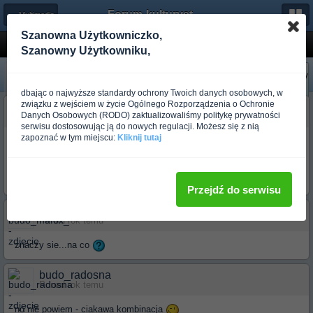
Forum-kulturystyka.pl
← Multimedia
Szanowna Użytkowniczko,
A co wy na to?
Szanowny Użytkowniku,
«
Następny
Poprzedni
»
dbając o najwyższe standardy ochrony Twoich danych osobowych, w
związku z wejściem w życie Ogólnego Rozporządzenia o Ochronie
budo_sid
Danych Osobowych (RODO) zaktualizowaliśmy politykę prywatności
Ponad rok temu
serwisu dostosowując ją do nowych regulacji. Możesz się z nią
zapoznać w tym miejscu:
Kliknij tutaj
Nie mogłem się powstrzymać (przed wklejeniem tu tego
zdjęcia...):
8O
moim zdaniem... niesamowite
Przejdź do serwisu
budo_mafox_
Ponad rok temu
znaczy sie...na co
budo_radosna
Ponad rok temu
no nie powiem - ciakawa kombinacja