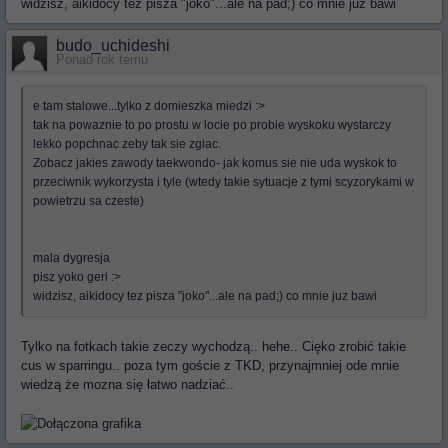
widzisz, aikidocy tez pisza "joko"...ale na pad;) co mnie juz bawi
budo_uchideshi
Ponad rok temu
e tam stalowe...tylko z domieszka miedzi :>
tak na powaznie to po prostu w locie po probie wyskoku wystarczy
lekko popchnac zeby tak sie zgiac.
Zobacz jakies zawody taekwondo- jak komus sie nie uda wyskok to
przeciwnik wykorzysta i tyle (wtedy takie sytuacje z tymi scyzorykami w
powietrzu sa czeste)
mala dygresja
pisz yoko geri :>
widzisz, aikidocy tez pisza "joko"...ale na pad;) co mnie juz bawi
Tylko na fotkach takie zeczy wychodzą.. hehe.. Cięko zrobić takie
cus w sparringu.. poza tym goście z TKD, przynajmniej ode mnie
wiedzą że mozna się łatwo nadziać..