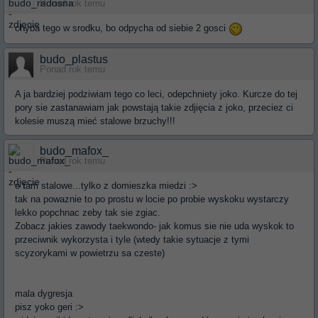
Ponad rok temu
chyba tego w srodku, bo odpycha od siebie 2 gosci
budo_plastus
Ponad rok temu
A ja bardziej podziwiam tego co leci, odepchniety joko. Kurcze do tej
pory sie zastanawiam jak powstają takie zdjięcia z joko, przeciez ci
kolesie muszą mieć stalowe brzuchy!!!
budo_mafox_
Ponad rok temu
e tam stalowe...tylko z domieszka miedzi :>
tak na powaznie to po prostu w locie po probie wyskoku wystarczy
lekko popchnac zeby tak sie zgiac.
Zobacz jakies zawody taekwondo- jak komus sie nie uda wyskok to
przeciwnik wykorzysta i tyle (wtedy takie sytuacje z tymi
scyzorykami w powietrzu sa czeste)
mala dygresja
pisz yoko geri :>