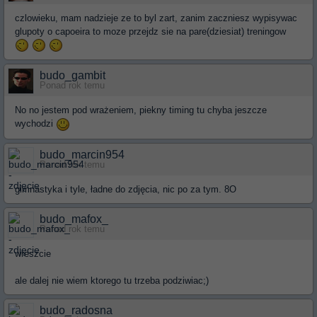
czlowieku, mam nadzieje ze to byl zart, zanim zaczniesz wypisywac
glupoty o capoeira to moze przejdz sie na pare(dziesiat) treningow
budo_gambit
Ponad rok temu
No no jestem pod wrażeniem, piekny timing tu chyba jeszcze
wychodzi
budo_marcin954
Ponad rok temu
gimnastyka i tyle, ładne do zdjęcia, nic po za tym. 8O
budo_mafox_
Ponad rok temu
wreszcie
ale dalej nie wiem ktorego tu trzeba podziwiac;)
budo_radosna