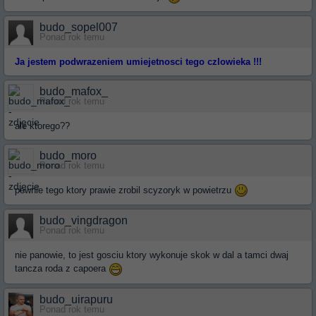
budo_sopel007
Ponad rok temu
Ja jestem podwrazeniem umiejetnosci tego czlowieka !!!
budo_mafox_
Ponad rok temu
ale ktorego??
budo_moro
Ponad rok temu
pewnie tego ktory prawie zrobil scyzoryk w powietrzu
budo_vingdragon
Ponad rok temu
nie panowie, to jest gosciu ktory wykonuje skok w dal a tamci dwaj
tancza roda z capoera
budo_uirapuru
Ponad rok temu