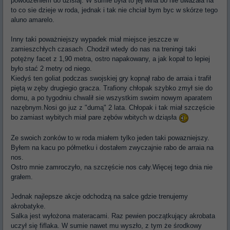
powodzeniem do dzisiaj. W sumie była to jej wina bo nie uważała na
to co sie dzieje w roda, jednak i tak nie chciał bym byc w skórze tego
aluno amarelo.
Inny taki poważniejszy wypadek miał miejsce jeszcze w
zamieszchłych czasach .Chodził wtedy do nas na treningi taki
potężny facet z 1,90 metra, ostro napakowany, a jak kopał to lepiej
było stać 2 metry od niego.
Kiedyś ten goliat podczas swojskiej gry kopnął rabo de arraia i trafił
piętą w zęby drugiegio gracza. Trafiony chłopak szybko zmył sie do
domu, a po tygodniu chwalił sie wszystkim swoim nowym aparatem
nazębnym.Nosi go juz z "dumą" 2 lata. Chłopak i tak miał szczęście
bo zamiast wybitych miał pare zębów wbitych w dziąsła
Ze swoich zonków to w roda miałem tylko jeden taki powazniejszy.
Byłem na kacu po półmetku i dostałem zwyczajnie rabo de arraia na
nos.
Ostro mnie zamroczyło, na szczęście nos cały.Więcej tego dnia nie
grałem.
Jednak najlepsze akcje odchodzą na salce gdzie trenujemy
akrobatyke.
Salka jest wyłożona materacami. Raz pewien początkujący akrobata
uczył się fiflaka. W sumie nawet mu wyszło, z tym że środkowy