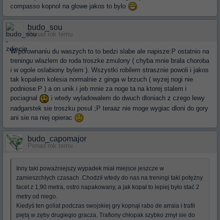
compasso kopnol na glowe jakos to bylo
budo_sou
Ponad rok temu
W porownaniu du waszych to to bedzi slabe ale napisze:P ostatnio na
treningu wlazlem do roda troszke zmulony ( chyba mnie brala choroba
i w ogole oslabiony bylem ). Wszystki robilem strasznie powoli i jakos
tak kopalem kolesia normalnie z ginga w brzuch ( wyzej nogi nie
podniose:P ) a on unik i jeb mnie za noge ta na ktorej stalem i
pociagnal
i wtedy wyladowalem do dwuch dloniach z czego lewy
nadgarstek sie troszku posul ;P teraaz nie moge wygiac dloni do gory
ani sie na niej opierac
budo_capomajor
Ponad rok temu
Inny taki poważniejszy wypadek miał miejsce jeszcze w
zamieszchłych czasach .Chodził wtedy do nas na treningi taki potężny
facet z 1,90 metra, ostro napakowany, a jak kopał to lepiej było stać 2
metry od niego.
Kiedyś ten goliat podczas swojskiej gry kopnął rabo de arraia i trafił
piętą w zęby drugiegio gracza. Trafiony chłopak szybko zmył sie do