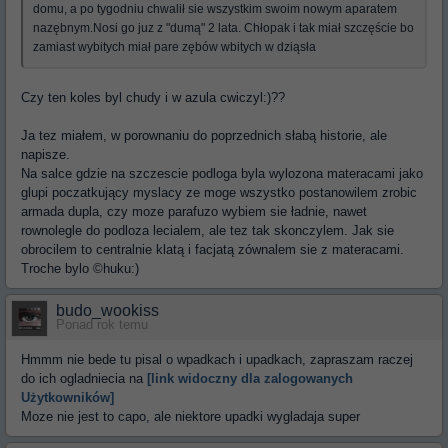
domu, a po tygodniu chwalił sie wszystkim swoim nowym aparatem
nazębnym.Nosi go juz z "dumą" 2 lata. Chłopak i tak miał szczęście bo
zamiast wybitych miał pare zębów wbitych w dziąsła
Czy ten koles byl chudy i w azula cwiczyl:)??
Ja tez miałem, w porownaniu do poprzednich słabą historie, ale
napisze.
Na salce gdzie na szczescie podloga byla wylozona materacami jako
glupi poczatkujący myslacy ze moge wszystko postanowilem zrobic
armada dupla, czy moze parafuzo wybiem sie ładnie, nawet
rownolegle do podloza lecialem, ale tez tak skonczylem. Jak sie
obrocilem to centralnie klatą i facjatą zównalem sie z materacami.
Troche bylo ©huku:)
budo_wookiss
Ponad rok temu
Hmmm nie bede tu pisal o wpadkach i upadkach, zapraszam raczej
do ich ogladniecia na
[link widoczny dla zalogowanych
Użytkowników]
Moze nie jest to capo, ale niektore upadki wygladaja super