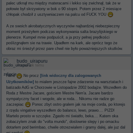
palec utknął mu między materacami i lekko się zwichnął, tak że w
połowie był skrzywiony w bok o 90 stopni. Potem przez 2 miesiące
chłopak chodził z usztywniaczem na palcu od FUCK YOU
A ze swoich akrobatycznych wyczynów najbardziej niebezpieczny
moment przeżyłem podczas wykonywania salta brazylijskiego w
plenerze. Kumpel mnie podpuścił, a ja przy pełnej prędkości
poślizgnąłem sie na trawie. Upadłem na kark, ale oprócz tego że
obraz mi śnieżył przez pare chwil nie było poważniejszych skutków.
budo_uirapuru
Ponad rok temu
Hehe
No procz
[link widoczny dla zalogowanych
Użytkowników]
to mialem jeszcze fajne zdarzenie na warsztatach i
batizado AdG w Chorzowie w Listopadzie 2002 bodajże. Wszedłem do
Roda z Mestre Jacare, gościem Mestre Nem'a. Jacare bardzo
sympatyczny facet i wogole, ale w roda... Nikomu nie radze go
zaczepiac
Ponoc zbyt ostro gralem jak na moje corda, po ktorejs
z rzędu vingative wyszedłem do balanco, lewo, prawo.... PIZD!
Martelo prosto w szczęke. Zgasło mi światło, beka.... Katem oka
zobaczylem znak do "volta mundo", doslownie slepy i po omacku
dotarlem pod berimbao, chwile otrzezwialem i gramy dalej, ale juz dal
mi spokoj