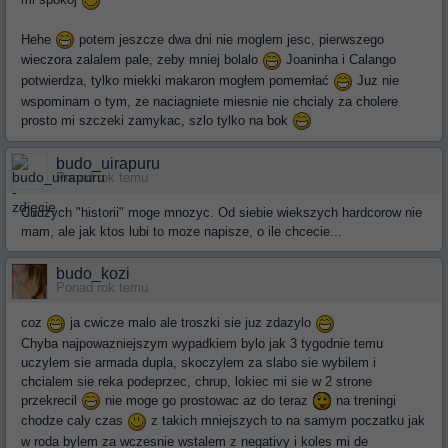
Hehe
potem jeszcze dwa dni nie moglem jesc, pierwszego
wieczora zalalem pale, zeby mniej bolalo
Joaninha i Calango
potwierdza, tylko miekki makaron mogłem pomemłać
Juz nie
wspominam o tym, ze naciagniete miesnie nie chcialy za cholere
prosto mi szczeki zamykac, szlo tylko na bok
budo_uirapuru
Ponad rok temu
Cudzych "historii" moge mnozyc. Od siebie wiekszych hardcorow nie
mam, ale jak ktos lubi to moze napisze, o ile chcecie...
budo_kozi
Ponad rok temu
coz
ja cwicze malo ale troszki sie juz zdazylo
Chyba najpowazniejszym wypadkiem bylo jak 3 tygodnie temu
uczylem sie armada dupla, skoczylem za slabo sie wybilem i
chcialem sie reka podeprzec, chrup, lokiec mi sie w 2 strone
przekrecil
nie moge go prostowac az do teraz
na treningi
chodze caly czas
z takich mniejszych to na samym poczatku jak
w roda bylem za wczesnie wstalem z negativy i koles mi de