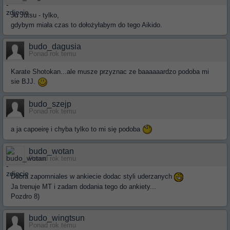
Ju Jutsu - tylko,
gdybym miała czas to dołożyłabym do tego Aikido.
budo_dagusia
Ponad rok temu
Karate Shotokan...ale musze przyznac ze baaaaaardzo podoba mi
sie BJJ.
budo_szejp
Ponad rok temu
a ja capoeirę i chyba tylko to mi się podoba
budo_wotan
Ponad rok temu
Dobra zapomniales w ankiecie dodac styli uderzanych
Ja trenuje MT i zadam dodania tego do ankiety...
Pozdro 8)
budo_wingtsun
Ponad rok temu