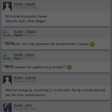
budo_rogall
Ponad rok temu
Wczesniej Kyokushin Karate
Obecnie Judo i Krav Magen
budo_zapas
Ponad rok temu
Ja rowniez nie moge glosowac ale trenuje karate i zapasy
budo_mijar
Ponad rok temu
No to ciekawe kto zgadnie co ja trenuję??
budo_wania
Ponad rok temu
Obecnie trenuję bjj, wczesniej jj i troche judo. Ale bjj w chwili obecnej
jest dla mnie najważniejsze.
budo_jerz
Ponad rok temu