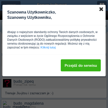
Forum-kulturystyka.pl
← CROSS-BUDO
Szanowna Użytkowniczko,
Ja trenuje ......
Szanowny Użytkowniku,
«
Następny
Poprzedni
»
dbając o najwyższe standardy ochrony Twoich danych osobowych, w
związku z wejściem w życie Ogólnego Rozporządzenia o Ochronie
budo_silver
Danych Osobowych (RODO) zaktualizowaliśmy politykę prywatności
Ponad rok temu
serwisu dostosowując ją do nowych regulacji. Możesz się z nią
zapoznać w tym miejscu:
Kliknij tutaj
Co tu dużo mówić - karate.
budo_mariuszm
Ponad rok temu
Przejdź do serwisu
AIKIDO i nic więcej
budo_zipeq
Ponad rok temu
Trenuje Jiu-jitsu i zaznaczam je :-)
budo_magdalena
Ponad rok temu