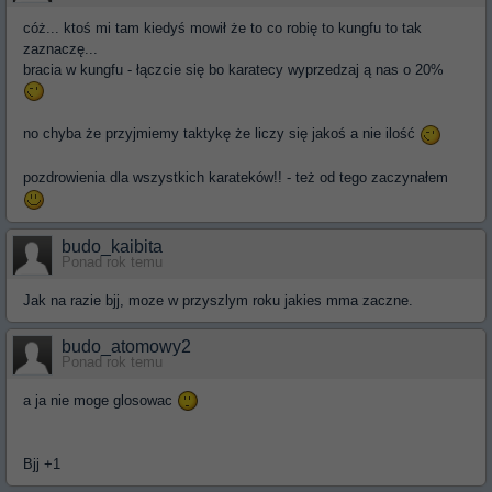
cóż... ktoś mi tam kiedyś mowił że to co robię to kungfu to tak
zaznaczę...
bracia w kungfu - łączcie się bo karatecy wyprzedzaj ą nas o 20%
no chyba że przyjmiemy taktykę że liczy się jakoś a nie ilość
pozdrowienia dla wszystkich karateków!! - też od tego zaczynałem
budo_kaibita
Ponad rok temu
Jak na razie bjj, moze w przyszlym roku jakies mma zaczne.
budo_atomowy2
Ponad rok temu
a ja nie moge glosowac
Bjj +1