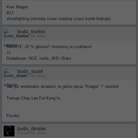
Krav Magen
BJJ
shootfighting (niestety coraz rzadziej czasu kurde brakuje)
budo_kselos
Ponad rok temu
KARATE
-32 % głosów? Jesteśmy w czołówce
!
JJ
Dodatkowo: NOZ, tonfa, JKD i Boks
budo_suseł
Ponad rok temu
Jak juz wybierales dzialami, to gdzie opcja "Knajpa" ? :twisted:
Trenuje Choy Lee Fut Kung fu.
Pozdro,
budo_desper
Ponad rok temu