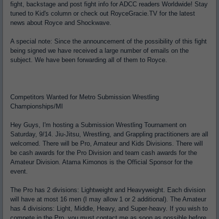
fight, backstage and post fight info for ADCC readers Worldwide! Stay
tuned to Kid's column or check out RoyceGracie.TV for the latest
news about Royce and Shockwave.
A special note: Since the announcement of the possibility of this fight
being signed we have received a large number of emails on the
subject. We have been forwarding all of them to Royce.
Competitors Wanted for Metro Submission Wrestling
Championships/MI
Hey Guys, I'm hosting a Submission Wrestling Tournament on
Saturday, 9/14. Jiu-Jitsu, Wrestling, and Grappling practitioners are all
welcomed. There will be Pro, Amateur and Kids Divisions. There will
be cash awards for the Pro Division and team cash awards for the
Amateur Division. Atama Kimonos is the Official Sponsor for the
event.
The Pro has 2 divisions: Lightweight and Heavyweight. Each division
will have at most 16 men (I may allow 1 or 2 additional). The Amateur
has 4 divisions: Light, Middle, Heavy, and Super-heavy. If you wish to
compete in the Pro, you must contact me as soon as possible before