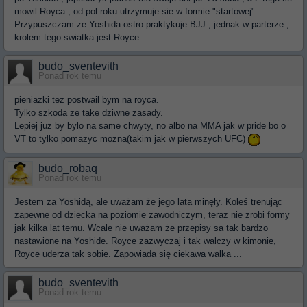
mowil Royca , od pol roku utrzymuje sie w formie "startowej".
Przypuszczam ze Yoshida ostro praktykuje BJJ , jednak w parterze ,
krolem tego swiatka jest Royce.
budo_sventevith
Ponad rok temu
pieniazki tez postwail bym na royca.
Tylko szkoda ze take dziwne zasady.
Lepiej juz by bylo na same chwyty, no albo na MMA jak w pride bo o
VT to tylko pomazyc mozna(takim jak w pierwszych UFC)
budo_robaq
Ponad rok temu
Jestem za Yoshidą, ale uważam że jego lata minęły. Koleś trenując
zapewne od dziecka na poziomie zawodniczym, teraz nie zrobi formy
jak kilka lat temu. Wcale nie uważam że przepisy sa tak bardzo
nastawione na Yoshide. Royce zazwyczaj i tak walczy w kimonie,
Royce uderza tak sobie. Zapowiada się ciekawa walka ...
budo_sventevith
Ponad rok temu