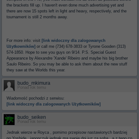
the brackets fill up. I haven't even done much advertising yet and
there are now 15 spots left in light and heavy, respectively, and the
tournament is still 2 months away.
For more info: visit
[link widoczny dla zalogowanych
Użytkowników]
or call me (734) 678-3833 or Tyrone Gooden (313)
574-1850. Hope to see you guys on 9/14. P.S. Special Guest
Appearance by Alexandre 'Xande' Ribeiro and maybe his big brother
Saulo Ribeiro. So you may be able to ask them about the new stuff
they saw at the Worlds this year.
budo_mkimura
Ponad rok temu
Wiadomość pochodzi z serwisu:
[link widoczny dla zalogowanych Użytkowników]
budo_seiken
Ponad rok temu
Jednak wierze w Royca , pomimo przepisow nastawionych bardziej
po Yoshide , japonczyk jednak ma swoje dni juz za soba , a z tego co