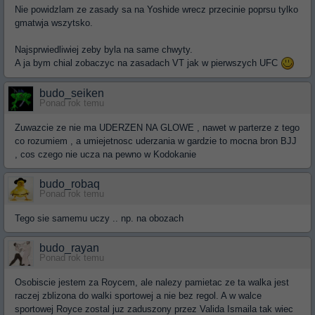
Nie powidzlam ze zasady sa na Yoshide wrecz przecinie poprsu tylko
gmatwja wszytsko.
Najsprwiedliwiej zeby byla na same chwyty.
A ja bym chial zobaczyc na zasadach VT jak w pierwszych UFC
budo_seiken
Ponad rok temu
Zuwazcie ze nie ma UDERZEN NA GLOWE , nawet w parterze z tego
co rozumiem , a umiejetnosc uderzania w gardzie to mocna bron BJJ
, cos czego nie ucza na pewno w Kodokanie
budo_robaq
Ponad rok temu
Tego sie samemu uczy .. np. na obozach
budo_rayan
Ponad rok temu
Osobiscie jestem za Roycem, ale nalezy pamietac ze ta walka jest
raczej zblizona do walki sportowej a nie bez regol. A w walce
sportowej Royce zostal juz zaduszony przez Valida Ismaila tak wiec