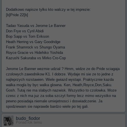
Dodatkowo napisze tylko kto walczy w tej imprezie:
[b]Pride 22[b]
Tadao Yasuda vs Jerome Le Banner
Don Frye vs Cyril Abidi
Bop Sapp vs Tom Erikson
Heath Herring vs Gary Goodridge
Frank Shamrock vs Shungo Oyama
Royce Gracie vs Hidehiko Yoshida
Kazushi Sakuraba vs Mirko Cro-Cop
Jerome Le Banner wezmie udzial ? Hmm, widze ze do Pride sciagaja
czolowych zawodnikow K1. I dobrze. Wydaje mi sie ze to jedne z
najleprzych rozstawien. Wiele gwiazd wystapi. Praktycznie kazda
walka mogla by byc walka glowna. Ken, Heath,Royce,Don,Saku.
Gosh. Tutaj nie ma slabych nazwisk. Wszystko to czolowka. Moze
czesc z nich ma juz za soba szczyt formy lecz mimo wszystko na
pewno posiadaja niemale umiejetnosci i doswiadczenie. Ja
spodziewam sie naprawde bardzo wiele po tej gali.
budo_fiodor
Ponad rok temu