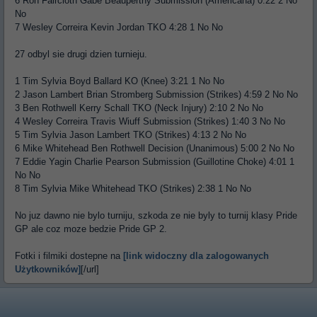
6 Ron Faircloth Gabe Beauperthy Submission (Americana) 0:22 2 No
No
7 Wesley Correira Kevin Jordan TKO 4:28 1 No No
27 odbyl sie drugi dzien turnieju.
1 Tim Sylvia Boyd Ballard KO (Knee) 3:21 1 No No
2 Jason Lambert Brian Stromberg Submission (Strikes) 4:59 2 No No
3 Ben Rothwell Kerry Schall TKO (Neck Injury) 2:10 2 No No
4 Wesley Correira Travis Wiuff Submission (Strikes) 1:40 3 No No
5 Tim Sylvia Jason Lambert TKO (Strikes) 4:13 2 No No
6 Mike Whitehead Ben Rothwell Decision (Unanimous) 5:00 2 No No
7 Eddie Yagin Charlie Pearson Submission (Guillotine Choke) 4:01 1
No No
8 Tim Sylvia Mike Whitehead TKO (Strikes) 2:38 1 No No
No juz dawno nie bylo turniju, szkoda ze nie byly to turnij klasy Pride
GP ale coz moze bedzie Pride GP 2.
Fotki i filmiki dostepne na
[link widoczny dla zalogowanych
Użytkowników]
[/url]