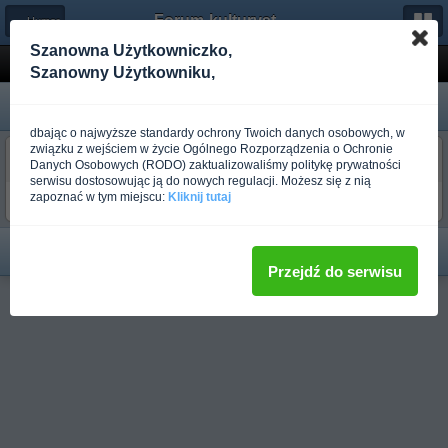
Forum-kulturystyka.pl
← Humor
Szanowna Użytkowniczko,
Monty Python PL - Samoobrona przed owocami
Szanowny Użytkowniku,
dbając o najwyższe standardy ochrony Twoich danych osobowych, w
związku z wejściem w życie Ogólnego Rozporządzenia o Ochronie
EXPERTO
Danych Osobowych (RODO) zaktualizowaliśmy politykę prywatności
Ponad rok temu
serwisu dostosowując ją do nowych regulacji. Możesz się z nią
zapoznać w tym miejscu:
Kliknij tutaj
[link widoczny dla zalogowanych Użytkowników]
Przejdź do serwisu
Pełna wersja