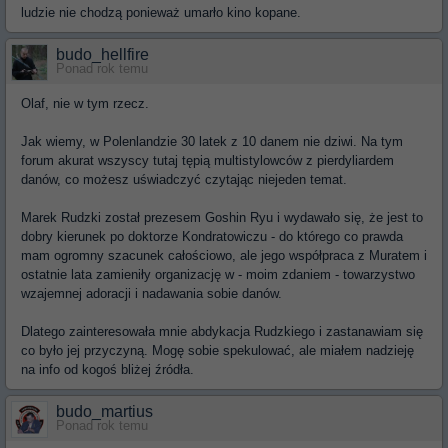
ludzie nie chodzą ponieważ umarło kino kopane.
budo_hellfire
Ponad rok temu
Olaf, nie w tym rzecz.
Jak wiemy, w Polenlandzie 30 latek z 10 danem nie dziwi. Na tym
forum akurat wszyscy tutaj tępią multistylowców z pierdyliardem
danów, co możesz uświadczyć czytając niejeden temat.
Marek Rudzki został prezesem Goshin Ryu i wydawało się, że jest to
dobry kierunek po doktorze Kondratowiczu - do którego co prawda
mam ogromny szacunek całościowo, ale jego współpraca z Muratem i
ostatnie lata zamieniły organizację w - moim zdaniem - towarzystwo
wzajemnej adoracji i nadawania sobie danów.
Dlatego zainteresowała mnie abdykacja Rudzkiego i zastanawiam się
co było jej przyczyną. Mogę sobie spekulować, ale miałem nadzieję
na info od kogoś bliżej źródła.
budo_martius
Ponad rok temu