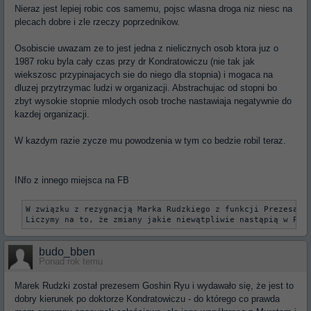
Nieraz jest lepiej robic cos samemu, pojsc wlasna droga niz niesc na
plecach dobre i zle rzeczy poprzednikow.
Osobiscie uwazam ze to jest jedna z nielicznych osob ktora juz o
1987 roku byla cały czas przy dr Kondratowiczu (nie tak jak
wiekszosc przypinajacych sie do niego dla stopnia) i mogaca na
dluzej przytrzymac ludzi w organizacji. Abstrachujac od stopni bo
zbyt wysokie stopnie mlodych osob troche nastawiaja negatywnie do
kazdej organizacji.
W kazdym razie zycze mu powodzenia w tym co bedzie robil teraz.
INfo z innego miejsca na FB
W związku z rezygnacją Marka Rudzkiego z funkcji Prezesa P
Liczymy na to, że zmiany jakie niewątpliwie nastąpią w PCJ
budo_bben
Ponad rok temu
Marek Rudzki został prezesem Goshin Ryu i wydawało się, że jest to
dobry kierunek po doktorze Kondratowiczu - do którego co prawda