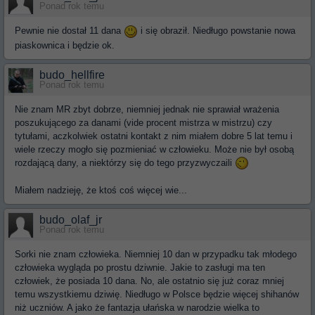
Ponad rok temu
Pewnie nie dostał 11 dana
i się obraził. Niedługo powstanie nowa
piaskownica i będzie ok.
budo_hellfire
Ponad rok temu
Nie znam MR zbyt dobrze, niemniej jednak nie sprawiał wrażenia
poszukującego za danami (vide procent mistrza w mistrzu) czy
tytułami, aczkolwiek ostatni kontakt z nim miałem dobre 5 lat temu i
wiele rzeczy mogło się pozmieniać w człowieku. Może nie był osobą
rozdającą dany, a niektórzy się do tego przyzwyczaili
Miałem nadzieję, że ktoś coś więcej wie...
budo_olaf_jr
Ponad rok temu
Sorki nie znam człowieka. Niemniej 10 dan w przypadku tak młodego
człowieka wygląda po prostu dziwnie. Jakie to zasługi ma ten
człowiek, że posiada 10 dana. No, ale ostatnio się już coraz mniej
temu wszystkiemu dziwię. Niedługo w Polsce będzie więcej shihanów
niż uczniów. A jako że fantazja ułańska w narodzie wielka to