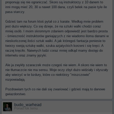
proponuję się nie ograniczać. Skoro są instruktorzy z 10 danem to
inni mogą mieć 20, 30 a nawet 100 dana, czyli belek na pasie tyle ile
pasa starczy.
Gdzieś tam na forum ktoś pytał co z karate. Według mnie problem
jest dużo większy. Co się dzieje, że na sztuki walki chodzi coraz
mniej osób. I moim skromnym zdaniem odpowiedź jest bardzo prosta
- śmieszność instruktorów ganiających z nie wiadomo iloma danami w
nieskończonej ilości sztuk walki. A jak któregoś fantazja poniesie to
tworzy swoją sztukę walki, szuka azjatyckich korzeni i się kręci. A
raczej kręciło. Naiwnych ludzi coraz mniej odkąd mamy dostęp do
internetu oraz znamy języki.
Ale ja zwykły szaraczek może czegoś nie wiem. A skoro nie wiem to
nie tłumaczcie nie ma sensu. Moje oczy zbyt dużo widziały i słyszały
aby wierzyć w te bzdury, które co niektórzy "miszczowie"
rozpowiadają.
Pozdrawiam tych co nie dali się zwariować i gdzieś mają to danowe
gwiazdorstwo.
budo_warhead
Ponad rok temu