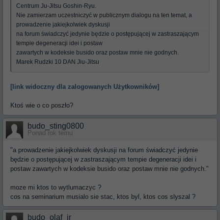
Centrum Ju-Jitsu Goshin-Ryu.
Nie zamierzam uczestniczyć w publicznym dialogu na ten temat, a
prowadzenie jakiejkolwiek dyskusji
na forum świadczyć jedynie będzie o postępującej w zastraszającym
tempie degeneracji idei i postaw
zawartych w kodeksie busido oraz postaw mnie nie godnych.
Marek Rudzki 10 DAN Jiu-Jitsu
[link widoczny dla zalogowanych Użytkowników]
Ktoś wie o co poszło?
budo_sting0800
Ponad rok temu
"a prowadzenie jakiejkolwiek dyskusji na forum świadczyć jedynie
będzie o postępującej w zastraszającym tempie degeneracji idei i
postaw zawartych w kodeksie busido oraz postaw mnie nie godnych."
moze mi ktos to wytlumaczyc ?
cos na seminarium musialo sie stac, ktos byl, ktos cos slyszal ?
budo_olaf_jr