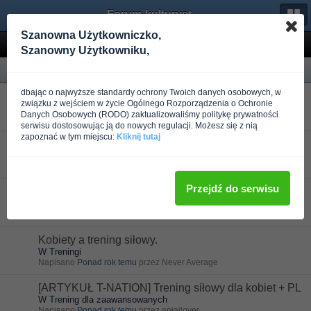
Forum-kulturystyka.pl
Szanowna Użytkowniczko,
Wyniki wyszukiwania
Szanowny Użytkowniku,
Forum
dbając o najwyższe standardy ochrony Twoich danych osobowych, w
Gold Revive - krem na zmarszczki
związku z wejściem w życie Ogólnego Rozporządzenia o Ochronie
W Dieta
Danych Osobowych (RODO) zaktualizowaliśmy politykę prywatności
Napisano
Ponad rok temu
przez BadzFit
serwisu dostosowując ją do nowych regulacji. Możesz się z nią
zapoznać w tym miejscu:
Kliknij tutaj
Gold Revive - krem na zmarszczki
W Odżywki i Suplementy
Napisano
Ponad rok temu
przez BadzFit
Przejdź do serwisu
Cardiavit-Gold
W Odżywki i Suplementy
Napisano
Ponad rok temu
przez BadzFit
Kobiety a trening siłowy.
W Treningi
Napisano
Ponad rok temu
przez Never Average
[ARTYKUŁ T-NATION] Trening siłowy dla kobiet + PL
W Trening dla zaawansowanych
Napisano
Ponad rok temu
przez aniajlover