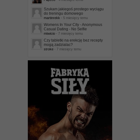
Szukam jakiegoś prostego wyciągu
do treningu domowego
martinrekk
- 5 miesięcy temu
Womens In Your City - Anonymous
Casual Dating - No Selfie
mtwicio
- 7 miesięcy temu
Czy tabletki na erekcję bez recepty
mogą zadzialac?
stroke
- 7 miesięcy temu