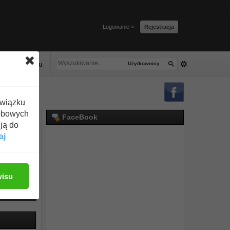
Logowanie »
Rejestracja
acze tłuszczu
Użytkownicy
związku
obowych
FaceBook
ją do
aj
Zawartość
wisu