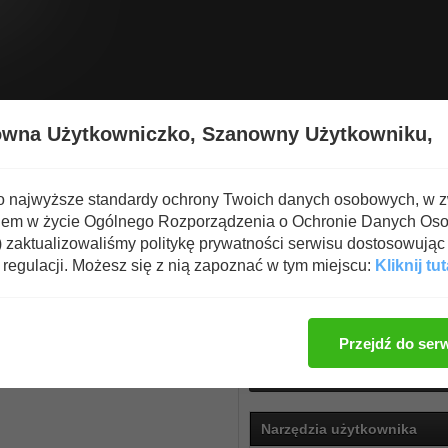
Wyświetl nową zawartość
Spal
owna Użytkowniczko,
Szanowny Użytkowniku,
o najwyższe standardy ochrony Twoich danych osobowych, w 
iem w życie Ogólnego Rozporządzenia o Ochronie Danych Os
zaktualizowaliśmy politykę prywatności serwisu dostosowując 
regulacji. Możesz się z nią zapoznać w tym miejscu:
Kliknij tut
emu
Przejdź do ser
0
Neutralna
Narzędzia użytkownika