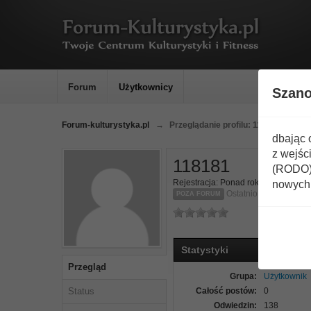
Forum
Użytkownicy
Szan
Forum-kulturystyka.pl
→
Przeglądanie profilu: 118181
dbając 
z wejśc
118181
(RODO) 
Rejestracja: Ponad rok temu
nowych 
Ostatnio: Ponad rok t
POZA FORUM
Statystyki
Przegląd
Grupa:
Użytkownik
Status
Całość postów:
0
Odwiedzin:
138