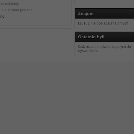
tał ustalony
n nie została podana
Znajomi
ano
118181 nie posiada znajomych
Ostatnio byli
Brak ostatnio odwiedzających do
wyświetlenia