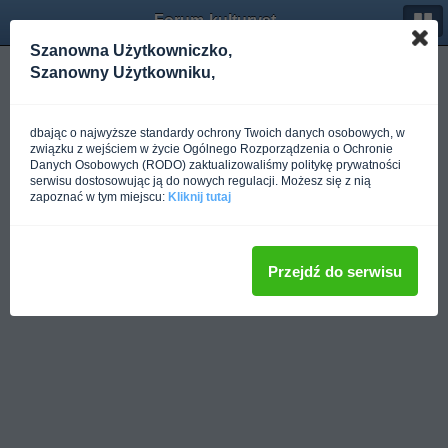
Forum-kulturystyka.pl
Szanowna Użytkowniczko,
Pełna wersja
Szanowny Użytkowniku,
dbając o najwyższe standardy ochrony Twoich danych osobowych, w
związku z wejściem w życie Ogólnego Rozporządzenia o Ochronie
Danych Osobowych (RODO) zaktualizowaliśmy politykę prywatności
serwisu dostosowując ją do nowych regulacji. Możesz się z nią
zapoznać w tym miejscu:
Kliknij tutaj
Przejdź do serwisu