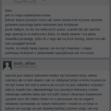
Ponad rok temu
boks
jest to moja subiektywna ocena
bokser lewym prostym moze tak samo skutecznie trzymac dystans
pytaniem pozostaje jakim bokserem jest kickboxer
jezeli slabym, to nie ma wiekszych szans, a jezeli tak jak warchol
jego sparingi to w wiekszosci boks, to wtedy pewnie i ma jakas
niewielka przewage, tylko ile z tego dal mu kick boxing, skoro ma taki
sam przeglad technik
mysle, ze wtedy lepiej zapisac sie na styl chwytany i znajac
podstawy kickboxer z jakakolwiek specjalizacja nie ma szans
budo_aklaw
Ponad rok temu
warchol jest slabym bokserem kiedys byl kickerem ktory odnosi
sukcesy ale to bylo dawno i jak on zdobywal tytuly w kicku to jeszcze
nie byl znany ten styl w polsce po za tym on jest zabardzo sztywny i
walczy twardo bez odpowedniego luzu pozatym bokserzy czesto
odslaniaja watrobe latwo jest ich trafic lewym okreznym kopnieciem
,pytanie esco do ciebie chodzi mi o poruszanie sie na nogach
niedawno rozmawiale ze starym bokserem i mowil mi ze teraz w
boksie nie ruszaja sie jak dawniej bardzej sztywno stoja i nie ma