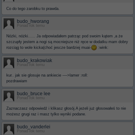
Co do tego zarobku to prawda.
budo_hworang
Ponad rok temu
Nóżki, nóżki...... Ja odpowiadałem patrząc pod swoim kątem ,a że
szczupły jestem a nogi są mocniejsze niż ręce w dodatku mam dobry
rozciąg to wole kicka(choć jescze bardziej muai-
:wink:
budo_krakowiak
Ponad rok temu
kur.. jak sie glosuje na ankiecie ---->lamer :roll:
pozdrawiam
budo_bruce lee
Ponad rok temu
Zaznaczasz odpowiedź i klikasz głosój.A jeżeli już głosowałeś to nie
możesz grugi raz i masz tylko wyniki podane.
budo_vanderlei
Ponad rok temu