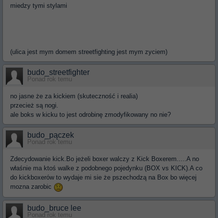
miedzy tymi stylami
(ulica jest mym domem streetfighting jest mym zyciem)
budo_streetfighter
Ponad rok temu
no jasne że za kickiem (skuteczność i realia)
przecież są nogi.
ale boks w kicku to jest odrobinę zmodyfikowany no nie?
budo_pączek
Ponad rok temu
Zdecydowanie kick.Bo jeżeli boxer walczy z Kick Boxerem.....A no
właśnie ma ktoś walke z podobnego pojedynku (BOX vs KICK).A co
do kickboxerów to wydaje mi sie że pszechodzą na Box bo więcej
mozna zarobic
budo_bruce lee
Ponad rok temu