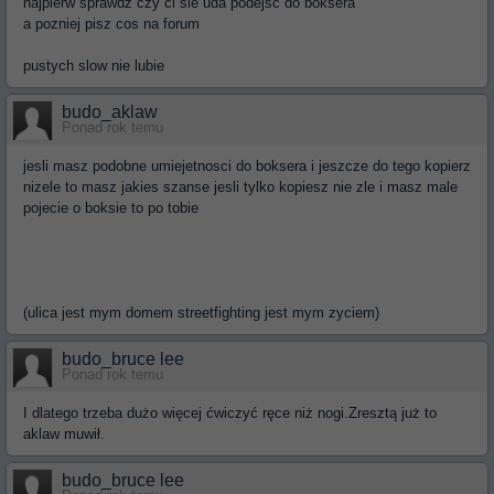
najpierw sprawdz czy ci sie uda podejsc do boksera
a pozniej pisz cos na forum
pustych slow nie lubie
budo_aklaw
Ponad rok temu
jesli masz podobne umiejetnosci do boksera i jeszcze do tego kopierz
nizele to masz jakies szanse jesli tylko kopiesz nie zle i masz male
pojecie o boksie to po tobie
(ulica jest mym domem streetfighting jest mym zyciem)
budo_bruce lee
Ponad rok temu
I dlatego trzeba dużo więcej ćwiczyć ręce niż nogi.Zresztą już to
aklaw muwił.
budo_bruce lee