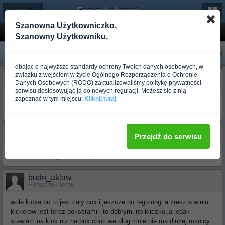
Forum-kulturystyka.pl
← MUAY THAI, BOKS, KICKBOXING, K-1
Szanowna Użytkowniczko,
Box - Kickboxing
Szanowny Użytkowniku,
«
Następny
Poprzedni
»
dbając o najwyższe standardy ochrony Twoich danych osobowych, w
związku z wejściem w życie Ogólnego Rozporządzenia o Ochronie
budo_bruce lee
Danych Osobowych (RODO) zaktualizowaliśmy politykę prywatności
Ponad rok temu
serwisu dostosowując ją do nowych regulacji. Możesz się z nią
zapoznać w tym miejscu:
Kliknij tutaj
Oprócz głosowania w ankiecie uzasadniajcie dlaczego akurat na to
głosowaliście.
budo_etiopczyk
Przejdź do serwisu
Ponad rok temu
Może dodałbyś jeszcze Muay Thai i Savate?
budo_aklaw
Ponad rok temu
wole kicka bo to jest caly box i jeszcze do tego nogi a zreszta wielu
kickerow jest teraz bokserami i to dobrymi np kliczko,ja jedak
stawiam na kick niz na box choc we dlug mnie nie ma dluzej roznicy