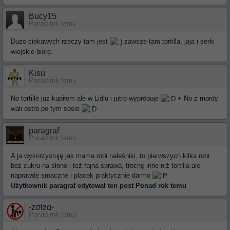
Bucy15
Ponad rok temu
Dużo ciekawych rzeczy tam jest
zawsze tam tortilla, jaja i serki
wiejskie biorę.
Kisu
Ponad rok temu
No tortille juz kupiłem ale w Lidlu i jutro wypróbuje
+ No z mordy
wali ostro po tym sosie
paragraf
Ponad rok temu
A ja wykorzystuję jak mama robi naleśniki, to pierwszych kilka robi
bez cukru na słono i też fajna sprawa, trochę inne niż tortilla ale
naprawdę smaczne i placek praktycznie darmo
Użytkownik
paragraf
edytował ten post Ponad rok temu
-zσłzα-
Ponad rok temu