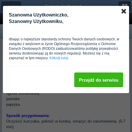
Forum-kulturystyka.pl
← Kuchnia
Szanowna Użytkowniczko,
Tortilla
Szanowny Użytkowniku,
dbając o najwyższe standardy ochrony Twoich danych osobowych, w
związku z wejściem w życie Ogólnego Rozporządzenia o Ochronie
Bucy15
Danych Osobowych (RODO) zaktualizowaliśmy politykę prywatności
Ponad rok temu
serwisu dostosowując ją do nowych regulacji. Możesz się z nią
zapoznać w tym miejscu:
Kliknij tutaj
Tortilla z sosem czosnkowym. (2-3 porcje)
Składniki:
Składniki (sos):
ok 200g piersi kurczaka czosnek (4 ząbki)
Przejdź do serwisu
sałata lodowa jogurt naturalny
kukurydza majonez light (2-3 łyżki)
ogórek konserwowy
pomidor
papryka
Sposób przygotowania:
Oczyścić kurczaka, pokroić w kostkę, smażyć do zarumienienia. (5-7
min)