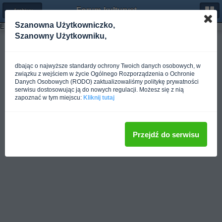
Forum-kulturystyka.pl
← Archiwum z roku 2006
Szanowna Użytkowniczko,
Error: Could not load template 'fxArchiveMonth' from group 'fxrootSitemap'
Szanowny Użytkowniku,
Pełna wersja
dbając o najwyższe standardy ochrony Twoich danych osobowych, w
związku z wejściem w życie Ogólnego Rozporządzenia o Ochronie
Danych Osobowych (RODO) zaktualizowaliśmy politykę prywatności
serwisu dostosowując ją do nowych regulacji. Możesz się z nią
zapoznać w tym miejscu:
Kliknij tutaj
Przejdź do serwisu