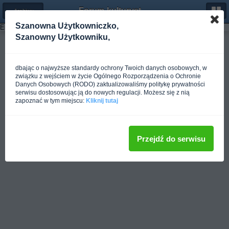
Forum-kulturystyka.pl
← Archiwum z roku 2006
Szanowna Użytkowniczko,
Error: Could not load template 'fxArchiveMonth' from group 'fxrootSitemap'
Szanowny Użytkowniku,
Pełna wersja
dbając o najwyższe standardy ochrony Twoich danych osobowych, w
związku z wejściem w życie Ogólnego Rozporządzenia o Ochronie
Danych Osobowych (RODO) zaktualizowaliśmy politykę prywatności
serwisu dostosowując ją do nowych regulacji. Możesz się z nią
zapoznać w tym miejscu:
Kliknij tutaj
Przejdź do serwisu