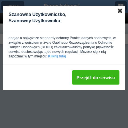
Forum-kulturystyka.pl
← Strona główna
Szanowna Użytkowniczko,
Nowa zawartość
Szanowny Użytkowniku,
według typu
według czasu
dbając o najwyższe standardy ochrony Twoich danych osobowych, w
Brak nowej zawartości
związku z wejściem w życie Ogólnego Rozporządzenia o Ochronie
Danych Osobowych (RODO) zaktualizowaliśmy politykę prywatności
Pełna wersja
serwisu dostosowując ją do nowych regulacji. Możesz się z nią
zapoznać w tym miejscu:
Kliknij tutaj
Przejdź do serwisu