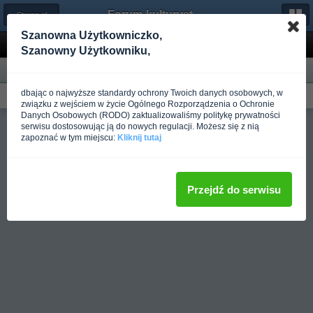
Forum-kulturystyka.pl
← Strona główna
Szanowna Użytkowniczko,
Nowa zawartość
Szanowny Użytkowniku,
według typu
według czasu
dbając o najwyższe standardy ochrony Twoich danych osobowych, w
Brak nowej zawartości
związku z wejściem w życie Ogólnego Rozporządzenia o Ochronie
Danych Osobowych (RODO) zaktualizowaliśmy politykę prywatności
Pełna wersja
serwisu dostosowując ją do nowych regulacji. Możesz się z nią
zapoznać w tym miejscu:
Kliknij tutaj
Przejdź do serwisu